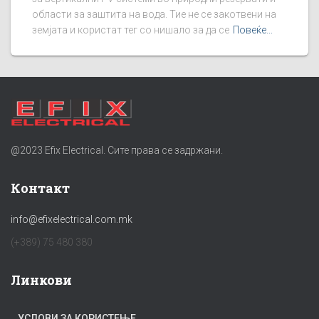
области за заштита на вода. Тие не се закотвени на
земјата и користат тег со нишало за да се
Повеќе...
@2023 Efix Electrical. Сите права се задржани.
Контакт
info@efixelectrical.com.mk
(+389) 75 480 380
Линкови
УСЛОВИ ЗА КОРИСТЕЊЕ