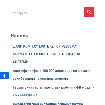
П
Пребарувај …
р
е
б
а
Написи
р
у
ДАЛИ КОМПЈУТЕРИТЕ ЌЕ ГО ПРЕВЗЕМАТ
в
а
ПРИМАТОТ НАД МОНТЕРИТЕ НА СОЛАРНИ
ј
СИСТЕМИ
з
а
Австрија прифаќа 100.000 апликации во шемата
:
за субвенција на соларна енергија
Германски стартап претстави мобилни ФВ модули
со навалување
Холандски град инсталира пешачка патека