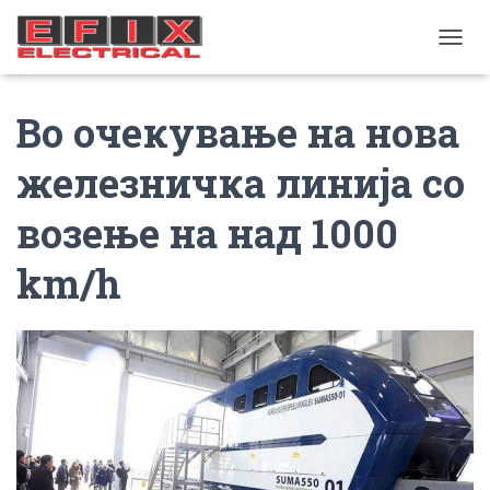
TOGGL
Во очекување на нова
железничка линија со
возење на над 1000
km/h