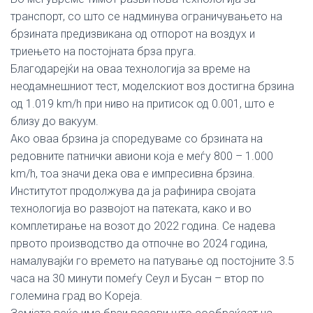
транспорт, со што се надминува ограничувањето на
брзината предизвикана од отпорот на воздух и
триењето на постојната брза пруга.
Благодарејќи на оваа технологија за време на
неодамнешниот тест, моделскиот воз достигна брзина
од 1.019 km/h при ниво на притисок од 0.001, што е
близу до вакуум.
Ако оваа брзина ја споредуваме со брзината на
редовните патнички авиони која е меѓу 800 – 1.000
km/h, тоа значи дека ова е импресивна брзина.
Институтот продолжува да ја рафинира својата
технологија во развојот на патеката, како и во
комплетирање на возот до 2022 година. Се надева
првото производство да отпочне во 2024 година,
намалувајќи го времето на патување од постојните 3.5
часа на 30 минути помеѓу Сеул и Бусан – втор по
големина град во Кореја.