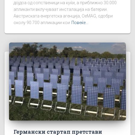
дојдоа од сопственици на куќи, а приближно 30.000
апликанти вклучуваат инсталација на батерии.
Австриската енергетска агенција, OeMAG, одобри
околу 90.700 апликации кои
Повеќе...
Германски стартап претстави