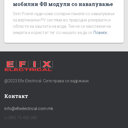
мобилни ФВ модули со навалување
Sinn Power нуди нови соларни панели со навалување
за вертикални PV системи во природни резервати и
области за заштита на вода. Тие не се закотвени на
земјата и користат тег со нишало за да се
Повеќе...
@2023 Efix Electrical. Сите права се задржани.
Контакт
info@efixelectrical.com.mk
(+389) 75 480 380