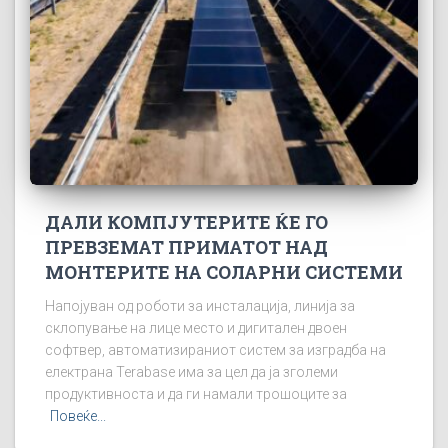
ДАЛИ КОМПЈУТЕРИТЕ ЌЕ ГО
ПРЕВЗЕМАТ ПРИМАТОТ НАД
МОНТЕРИТЕ НА СОЛАРНИ СИСТЕМИ
Напојуван од роботи за инсталација, линија за
склопување на лице место и дигитален двоен
софтвер, автоматизираниот систем за изградба на
електрана Terabase има за цел да ја зголеми
продуктивноста и да ги намали трошоците за
Повеќе...