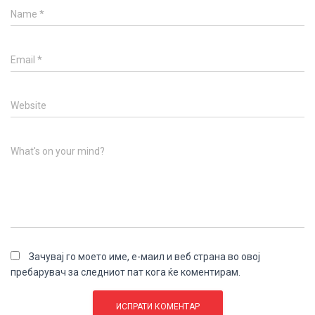
Name
*
Email
*
Website
What's on your mind?
Зачувај го моето име, е-маил и веб страна во овој
пребарувач за следниот пат кога ќе коментирам.