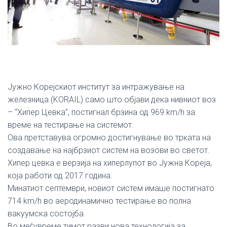
Јужно Корејскиот институт за интражување на
железница (KORAIL) само што објави дека нивниот воз
– “Хипер Цевка”, постигнал брзина од 969 km/h за
време на тестирање на системот.
Ова претставува огромно достигнување во трката на
создавање на најбрзиот систем на возови во светот.
Хипер цевка е верзија на хиперлупот во Јужна Кореја,
која работи од 2017 година.
Минатиот септември, новиот систем имаше постигнато
714 km/h во аеродинамично тестирање во полна
вакуумска состојба.
Во меѓувреме тимот разви нова технологија за