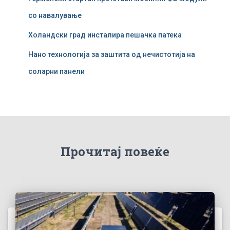
со навалување
Холандски град инсталира пешачка патека
Нано технологија за заштита од нечистотија на
соларни панели
Прочитај повеќе