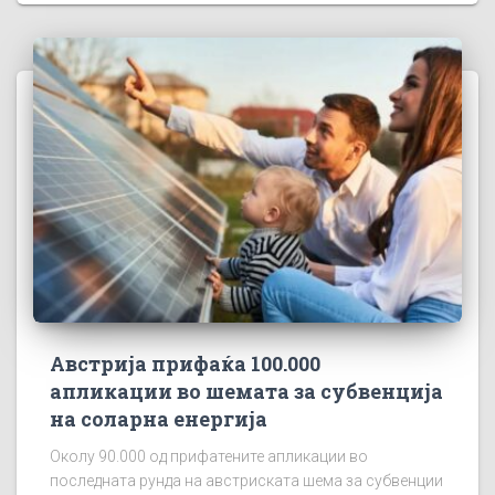
Австрија прифаќа 100.000
апликации во шемата за субвенција
на соларна енергија
Околу 90.000 од прифатените апликации во
последната рунда на австриската шема за субвенции