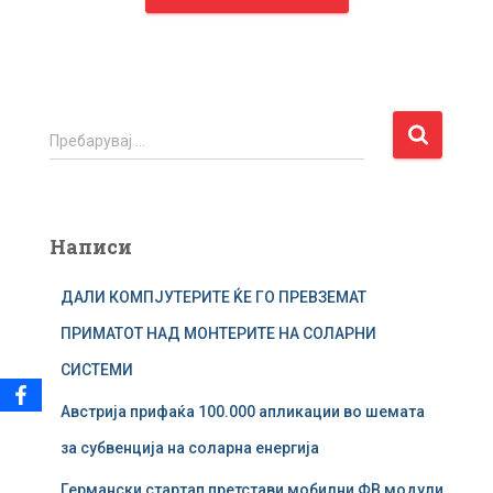
П
Пребарувај …
р
е
б
а
Написи
р
у
ДАЛИ КОМПЈУТЕРИТЕ ЌЕ ГО ПРЕВЗЕМАТ
в
а
ПРИМАТОТ НАД МОНТЕРИТЕ НА СОЛАРНИ
ј
СИСТЕМИ
з
а
Австрија прифаќа 100.000 апликации во шемата
:
за субвенција на соларна енергија
Германски стартап претстави мобилни ФВ модули