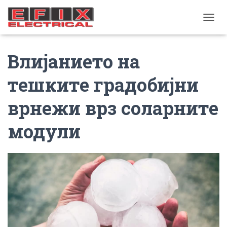
TOGGL
Влијанието на
тешките градобијни
врнежи врз соларните
модули