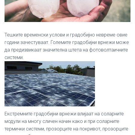
Тешките временски услови и градобијно невреме овие
години зачестуваат. Големите градобијни врнежи може
да предизвикаат значителна штета на фотоволтаичните
системи.
Екстремните градобијни врнежи влијаат на соларните
модули на многу сличен начин како и при соларните
термички системи, прозорците на покривот, прозорците