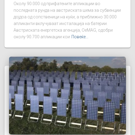
Околу 90.000 од прифатените апликации во
последната рунда на австриската шема за субвенции
дојдоа од сопственици на куќи, а приближно 30.000
апликанти вклучуваат инсталација на батерии.
Австриската енергетска агенција, OeMAG, одобри
околу 90.700 апликации кои
Повеќе...