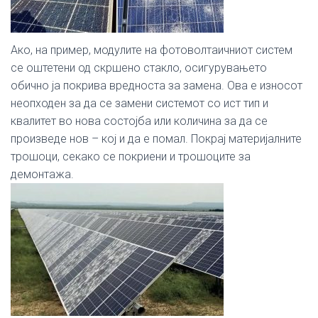
Ако, на пример, модулите на фотоволтаичниот систем
се оштетени од скршено стакло, осигурувањето
обично ја покрива вредноста за замена. Ова е износот
неопходен за да се замени системот со ист тип и
квалитет во нова состојба или количина за да се
произведе нов – кој и да е помал. Покрај материјалните
трошоци, секако се покриени и трошоците за
демонтажа.