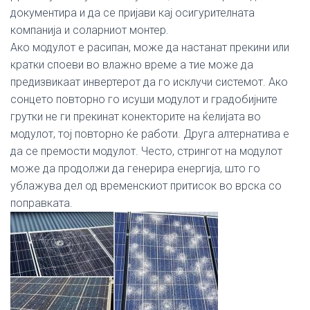
документира и да се пријави кај осигурителната
компанија и соларниот монтер.
Ако модулот е расипан, може да настанат прекини или
кратки споеви во влажно време а тие може да
предизвикаат инвертерот да го исклучи системот. Ако
сонцето повторно го исуши модулот и градобијните
грутки не ги прекинат конекторите на ќелијата во
модулот, тој повторно ќе работи. Друга алтернатива е
да се премости модулот. Често, стрингот на модулот
може да продолжи да генерира енергија, што го
ублажува дел од временскиот притисок во врска со
поправката.