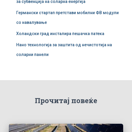
за субвенција на соларна енергија
Германски стартап претстави мобилни ФВ модули
со навалување
Холандски град инсталира пешачка патека
Нано технологија за заштита од нечистотија на
соларни панели
Прочитај повеќе