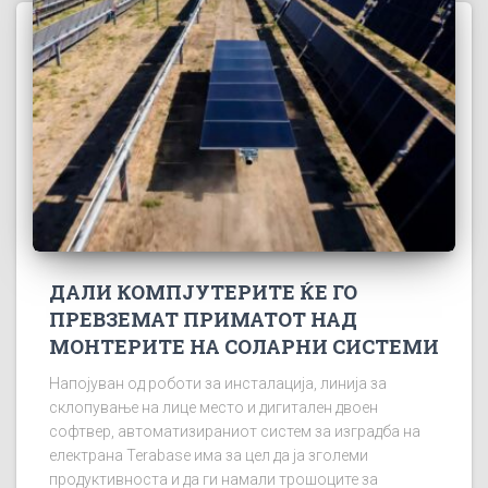
ДАЛИ КОМПЈУТЕРИТЕ ЌЕ ГО
ПРЕВЗЕМАТ ПРИМАТОТ НАД
МОНТЕРИТЕ НА СОЛАРНИ СИСТЕМИ
Напојуван од роботи за инсталација, линија за
склопување на лице место и дигитален двоен
софтвер, автоматизираниот систем за изградба на
електрана Terabase има за цел да ја зголеми
продуктивноста и да ги намали трошоците за