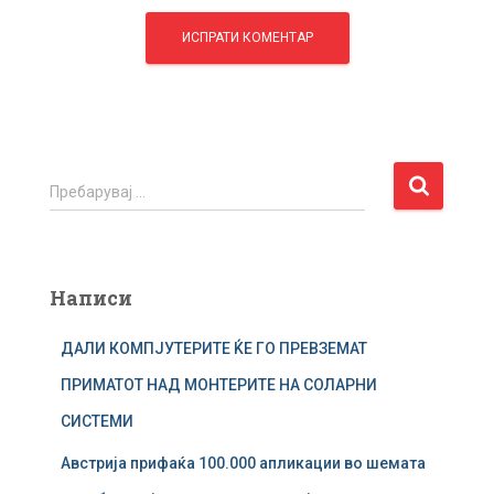
П
Пребарувај …
р
е
б
а
Написи
р
у
ДАЛИ КОМПЈУТЕРИТЕ ЌЕ ГО ПРЕВЗЕМАТ
в
а
ПРИМАТОТ НАД МОНТЕРИТЕ НА СОЛАРНИ
ј
СИСТЕМИ
з
а
Австрија прифаќа 100.000 апликации во шемата
: