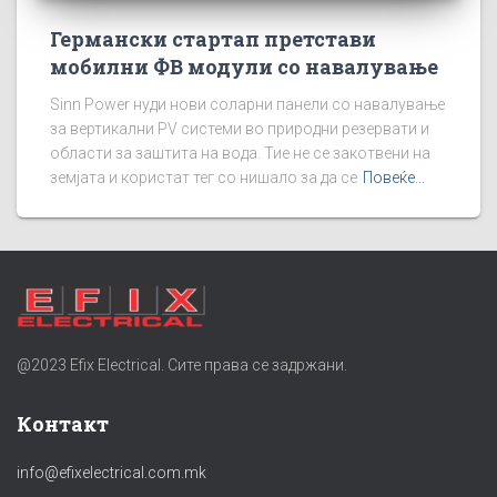
Германски стартап претстави
мобилни ФВ модули со навалување
Sinn Power нуди нови соларни панели со навалување
за вертикални PV системи во природни резервати и
области за заштита на вода. Тие не се закотвени на
земјата и користат тег со нишало за да се
Повеќе...
@2023 Efix Electrical. Сите права се задржани.
Контакт
info@efixelectrical.com.mk