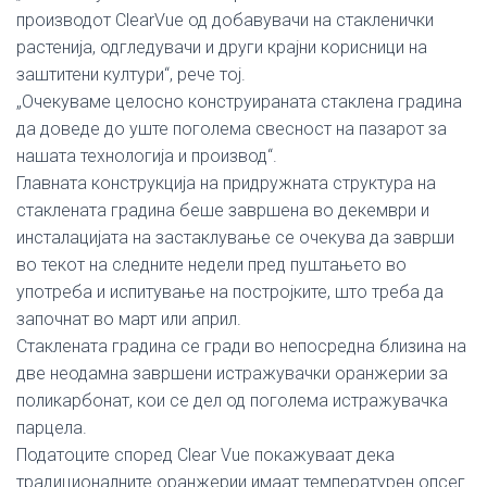
производот ClearVue од добавувачи на стакленички
растенија, одгледувачи и други крајни корисници на
заштитени култури“, рече тој.
„Очекуваме целосно конструираната стаклена градина
да доведе до уште поголема свесност на пазарот за
нашата технологија и производ“.
Главната конструкција на придружната структура на
стаклената градина беше завршена во декември и
инсталацијата на застаклување се очекува да заврши
во текот на следните недели пред пуштањето во
употреба и испитување на постројките, што треба да
започнат во март или април.
Стаклената градина се гради во непосредна близина на
две неодамна завршени истражувачки оранжерии за
поликарбонат, кои се дел од поголема истражувачка
парцела.
Податоците според Clear Vue покажуваат дека
традиционалните оранжерии имаат температурен опсег