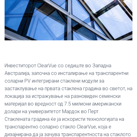
Инвеститорот ClearVue со седиште во Западна
Австралија, започна со инсталирање на транспарентни
соларни PV интегрирани стаклени модули за
застаклување на првата стаклена градина во светот, на
локација за истражување на разновиден семенски
материјал во вредност од 7.5 милиони американски
долари на универзитетот Мардок во Перт.
Стаклената градина ќе ја искористи технологијата на
транспарентно соларно стакло ClearVue, која е
дизајнирана да ја зачува транспарентноста на стаклото