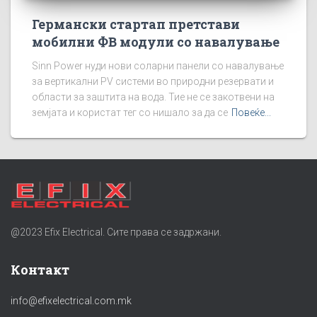
Германски стартап претстави
мобилни ФВ модули со навалување
Sinn Power нуди нови соларни панели со навалување
за вертикални PV системи во природни резервати и
области за заштита на вода. Тие не се закотвени на
земјата и користат тег со нишало за да се
Повеќе...
@2023 Efix Electrical. Сите права се задржани.
Контакт
info@efixelectrical.com.mk