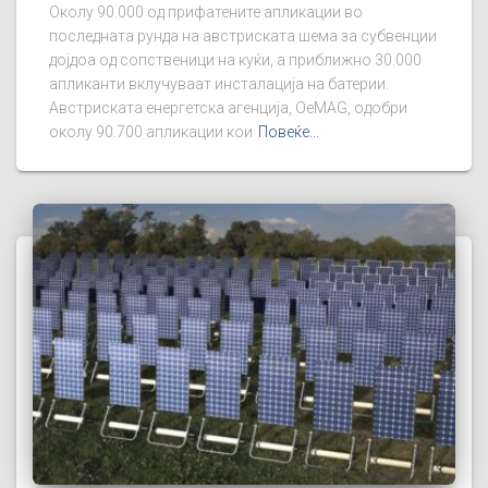
Околу 90.000 од прифатените апликации во
последната рунда на австриската шема за субвенции
дојдоа од сопственици на куќи, а приближно 30.000
апликанти вклучуваат инсталација на батерии.
Австриската енергетска агенција, OeMAG, одобри
околу 90.700 апликации кои
Повеќе...