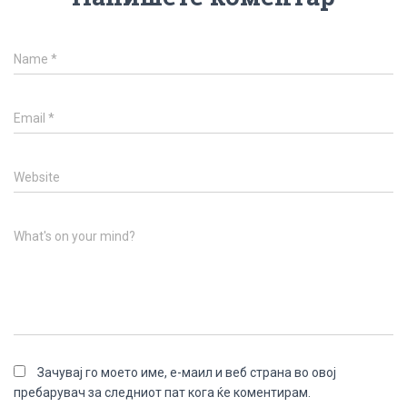
Name
*
Email
*
Website
What's on your mind?
Зачувај го моето име, е-маил и веб страна во овој
пребарувач за следниот пат кога ќе коментирам.