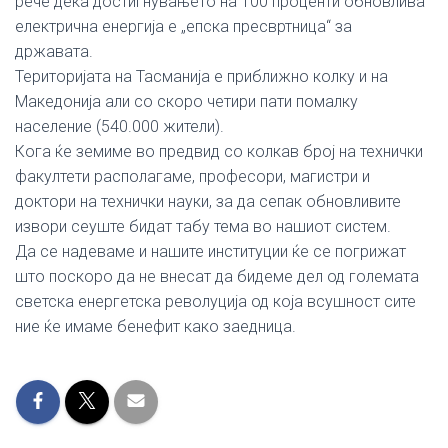
рече дека достигнувањето на 100 проценти обновлива
електрична енергија е „епска пресвртница“ за
државата.
Територијата на Тасманија е приближно колку и на
Македонија али со скоро четири пати помалку
население (540.000 жители).
Кога ќе земиме во предвид со колкав број на технички
факултети располагаме, професори, магистри и
доктори на технички науки, за да сепак обновливите
извори сеуште бидат табу тема во нашиот систем.
Да се надеваме и нашите институции ќе се погрижат
што поскоро да не внесат да бидеме дел од големата
светска енергетска револуција од која всушност сите
ние ќе имаме бенефит како заедница.