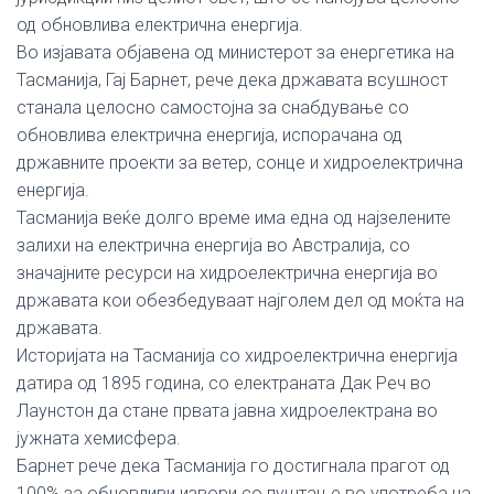
од обновлива електрична енергија.
Во изјавата објавена од министерот за енергетика на
Тасманија, Гај Барнет, рече дека државата всушност
станала целосно самостојна за снабдување со
обновлива електрична енергија, испорачана од
државните проекти за ветер, сонце и хидроелектрична
енергија.
Тасманија веќе долго време има една од најзелените
залихи на електрична енергија во Австралија, со
значајните ресурси на хидроелектрична енергија во
државата кои обезбедуваат најголем дел од моќта на
државата.
Историјата на Тасманија со хидроелектрична енергија
датира од 1895 година, со електраната Дак Реч во
Лаунстон да стане првата јавна хидроелектрана во
јужната хемисфера.
Барнет рече дека Тасманија го достигнала прагот од
100% за обновливи извори со пуштање во употреба на