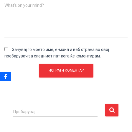
What's on your mind?
Зачувај го моето име, е-маил и веб страна во овој
пребарувач за следниот пат кога ќе коментирам.
П
Пребарувај …
р
е
б