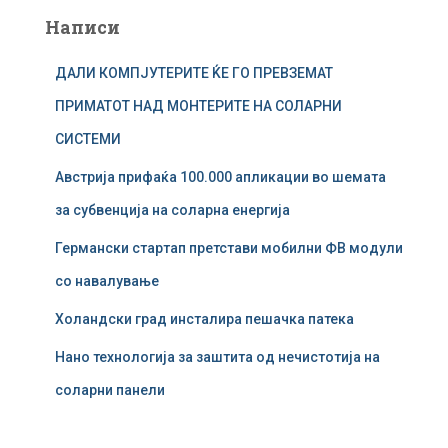
а
Написи
р
у
ДАЛИ КОМПЈУТЕРИТЕ ЌЕ ГО ПРЕВЗЕМАТ
в
а
ПРИМАТОТ НАД МОНТЕРИТЕ НА СОЛАРНИ
ј
СИСТЕМИ
з
а
Австрија прифаќа 100.000 апликации во шемата
:
за субвенција на соларна енергија
Германски стартап претстави мобилни ФВ модули
со навалување
Холандски град инсталира пешачка патека
Нано технологија за заштита од нечистотија на
соларни панели