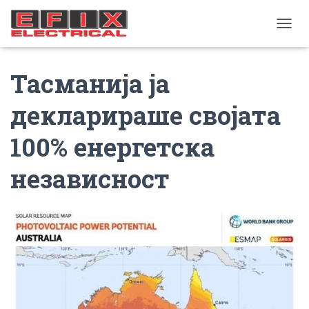
TOGGL
Тасманија ја
декларираше својата
100% енергетска
независност