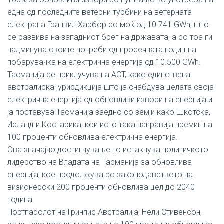
една од последните ветерни турбини на ветерната
електрана Гранвил Харбор со моќ од 10.741 GWh, што
се развива на западниот брег на државата, а со тоа ги
надминува своите потреби од просечната годишна
побарувачка на електрична енергија од 10.500 GWh.
Тасманија се приклучува на ACT, како единствена
австралиска јурисдикција што ја снабдува целата своја
електрична енергија од обновливи извори на енергија и
ја поставува Тасманија заедно со земји како Шкотска,
Исланд и Костарика, кои исто така направија премин на
100 проценти обновлива електрична енергија.
Ова значајно достигнување го истакнува политичкото
лидерство на Владата на Тасманија за обновлива
енергија, кое продолжува со законодавството на
визионерски 200 проценти обновлива цел до 2040
година.
Портпаролот на Гринпис Австралија, Нели Стивенсон,