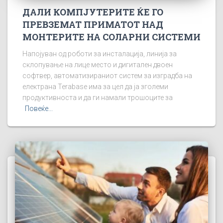
ДАЛИ КОМПЈУТЕРИТЕ ЌЕ ГО
ПРЕВЗЕМАТ ПРИМАТОТ НАД
МОНТЕРИТЕ НА СОЛАРНИ СИСТЕМИ
Напојуван од роботи за инсталација, линија за
склопување на лице место и дигитален двоен
софтвер, автоматизираниот систем за изградба на
електрана Terabase има за цел да ја зголеми
продуктивноста и да ги намали трошоците за
Повеќе...