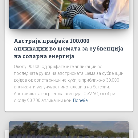
Австрија прифаќа 100.000
апликации во шемата за субвенција
на соларна енергија
Околу 90.000 од прифатените апликации во
последната рунда на австриската шема за субвенции
дојдоа од сопственици на куќи, а приближно 30.000
апликанти вклучуваат инсталација на батерии.
Австриската енергетска агенција, OeMAG, одобри
околу 90.700 апликации кои
Повеќе...