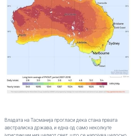
Владата на Тасманија прогласи дека стана првата
австралиска држава, и една од само неколкуте
јурисдикции низ целиот свет, што се напојува целосно