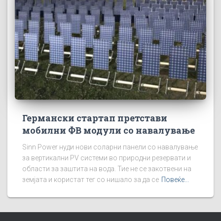
Германски стартап претстави
мобилни ФВ модули со навалување
Sinn Power нуди нови соларни панели со навалување
за вертикални PV системи во природни резервати и
области за заштита на вода. Тие не се закотвени на
земјата и користат тег со нишало за да се
Повеќе...