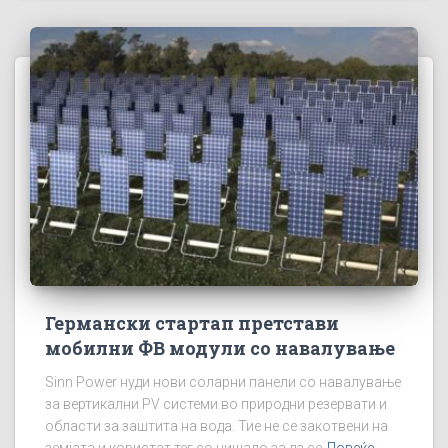
Германски стартап претстави
мобилни ФВ модули со навалување
Sinn Power нуди нови соларни панели со навалување
за вертикални PV системи во природни резервати и
области за заштита на вода. Тие не се закотвени на