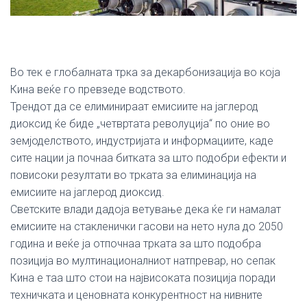
Во тек е глобалната трка за декарбонизација во која
Кина веќе го превзеде водството.
Трендот да се елиминираат емисиите на јаглерод
диоксид ќе биде „четвртата револуција“ по оние во
земјоделството, индустријата и информациите, каде
сите нации ја почнаа битката за што подобри ефекти и
повисоки резултати во трката за елиминација на
емисиите на јаглерод диоксид.
Светските влади дадоја ветување дека ќе ги намалат
емисиите на стакленички гасови на нето нула до 2050
година и веќе ја отпочнаа трката за што подобра
позиција во мултинационалниот натпревар, но сепак
Кина е таа што стои на највисоката позиција поради
техничката и ценовната конкурентност на нивните