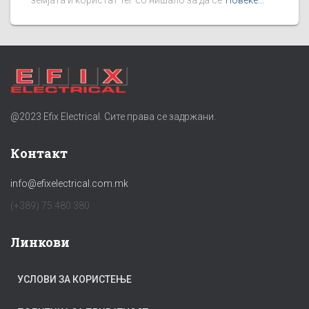
земјата и користат тег со нишало за да се
Повеќе...
@2023 Efix Electrical. Сите права се задржани.
Контакт
info@efixelectrical.com.mk
(+389) 75 480 380
Линкови
УСЛОВИ ЗА КОРИСТЕЊЕ