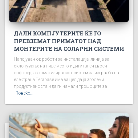
ДАЛИ КОМПЈУТЕРИТЕ ЌЕ ГО
ПРЕВЗЕМАТ ПРИМАТОТ НАД
МОНТЕРИТЕ НА СОЛАРНИ СИСТЕМИ
Напојуван од роботи за инсталација, линија за
склопување на лице место и дигитален двоен
софтвер, автоматизираниот систем за изградба на
електрана Terabase има за цел да ја зголеми
продуктивноста и да ги намали трошоците за
Повеќе...