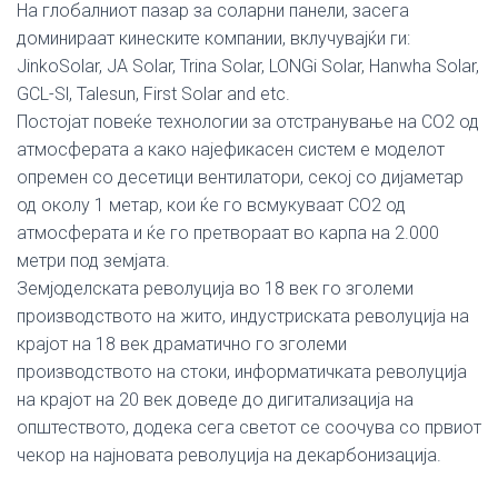
На глобалниот пазар за соларни панели, засега
доминираат кинеските компании, вклучувајќи ги:
JinkoSolar, JA Solar, Trina Solar, LONGi Solar, Hanwha Solar,
GCL-Sl, Talesun, First Solar and etc.
Постојат повеќе технологии за отстранување на СО2 од
атмосферата а како најефикасен систем е моделот
опремен со десетици вентилатори, секој со дијаметар
од околу 1 метар, кои ќе го всмукуваат СО2 од
атмосферата и ќе го претвораат во карпа на 2.000
метри под земјата.
Земјоделската револуција во 18 век го зголеми
производството на жито, индустриската револуција на
крајот на 18 век драматично го зголеми
производството на стоки, информатичката револуција
на крајот на 20 век доведе до дигитализација на
општеството, додека сега светот се соочува со првиот
чекор на најновата револуција на декарбонизација.