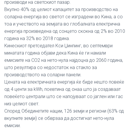
производи на светскиот пазар.
Вкупно 40% од целиот капацитет за производство на
соларна енергија во светот се изградени во Кина, а со
тоа и учеството на земјата во глобалната електрична
енергија произведена од сонцето скокна од 2% во 2010
година на 32% во 2018 година.
Кинескиот претседател Кси Џинпинг, во септември
минатата година објави дека Кина ќе ги намали
емисиите на СО2 на нето-нула најдоцна до 2060 година,
што резултира со недостаток на стакло за
производството на соларни панели.
Цената на електричната енергија ќе биде нешто повеќе
од 4 центи за kWh, поевтина од онаа што ја создаваат
повеќето централи што се напојуваат со јаглен или гас
низ целиот свет.
Според Обединетите нации, 126 земји и региони (63% од
вкупните земји) се обврзаа да достигнат нето-нула
емисии.