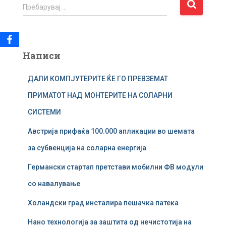
П
Пребарувај …
р
е
б
а
Написи
р
у
ДАЛИ КОМПЈУТЕРИТЕ ЌЕ ГО ПРЕВЗЕМАТ
в
а
ПРИМАТОТ НАД МОНТЕРИТЕ НА СОЛАРНИ
ј
СИСТЕМИ
з
а
Австрија прифаќа 100.000 апликации во шемата
:
за субвенција на соларна енергија
Германски стартап претстави мобилни ФВ модули
со навалување
Холандски град инсталира пешачка патека
Нано технологија за заштита од нечистотија на