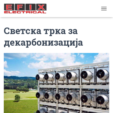
TOGGL
Светска трка за
декарбонизација