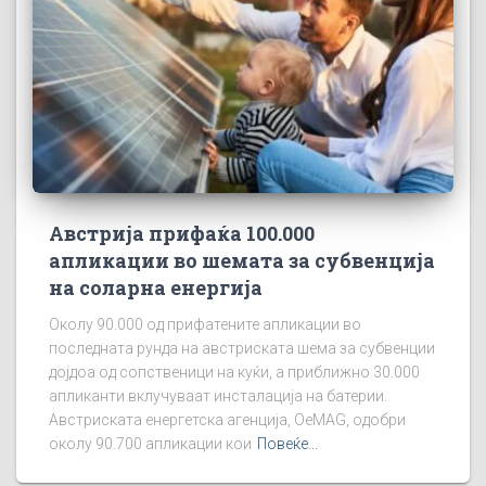
Австрија прифаќа 100.000
апликации во шемата за субвенција
на соларна енергија
Околу 90.000 од прифатените апликации во
последната рунда на австриската шема за субвенции
дојдоа од сопственици на куќи, а приближно 30.000
апликанти вклучуваат инсталација на батерии.
Австриската енергетска агенција, OeMAG, одобри
околу 90.700 апликации кои
Повеќе...