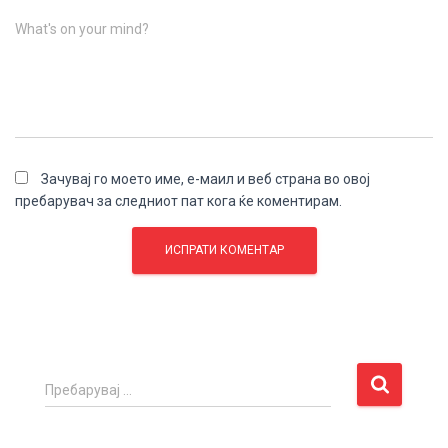
What's on your mind?
Зачувај го моето име, е-маил и веб страна во овој
пребарувач за следниот пат кога ќе коментирам.
П
Пребарувај …
р
е