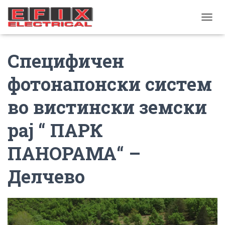
TOGGL
Специфичен
фотонапонски систем
во вистински земски
рај “ ПАРК
ПАНОРАМА“ –
Делчево