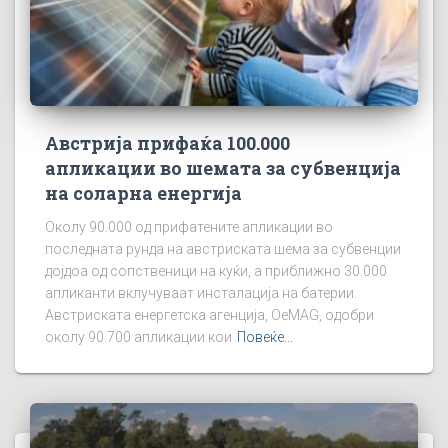
Австрија прифаќа 100.000
апликации во шемата за субвенција
на соларна енергија
Околу 90.000 од прифатените апликации во
последната рунда на австриската шема за субвенции
дојдоа од сопственици на куќи, а приближно 30.000
апликанти вклучуваат инсталација на батерии.
Австриската енергетска агенција, OeMAG, одобри
околу 90.700 апликации кои
Повеќе...