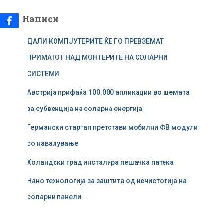
б
а
Написи
р
у
ДАЛИ КОМПЈУТЕРИТЕ ЌЕ ГО ПРЕВЗЕМАТ
в
а
ПРИМАТОТ НАД МОНТЕРИТЕ НА СОЛАРНИ
ј
СИСТЕМИ
з
а
Австрија прифаќа 100.000 апликации во шемата
:
за субвенција на соларна енергија
Германски стартап претстави мобилни ФВ модули
со навалување
Холандски град инсталира пешачка патека
Нано технологија за заштита од нечистотија на
соларни панели