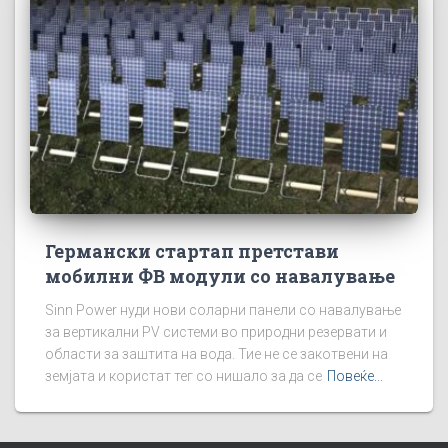
Германски стартап претстави
мобилни ФВ модули со навалување
Sinn Power нуди нови соларни панели со навалување
за вертикални PV системи во природни резервати и
области за заштита на вода. Тие не се закотвени на
земјата и користат тег со нишало за да се
Повеќе...