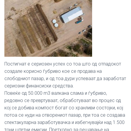
Постигнат е сериозен успех со тоа што од отпадокот
создале корисно ѓубриво кое се продава на
слободниот пазар, и од тоа дури успеваат да заработат
сериозни финансиски средства.
Повеќе од 50.000 m3 валкана слама и ѓубриво,
редовно се превртуваат, обработуваат во процес од
кој се добива компост богат со хранливи состојки, кој
потоа се нуди на отворениот пазар, при тоа се создава
спектакуларна заработувачка и избегнувајќи над 1.500
тони штетни емисии. Претходно за решавање на