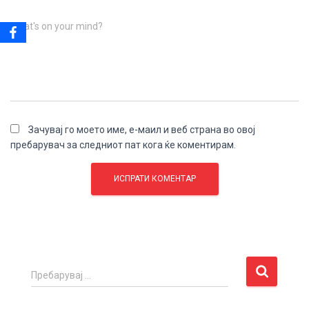
What's on your mind?
Зачувај го моето име, е-маил и веб страна во овој
пребарувач за следниот пат кога ќе коментирам.
П
Пребарувај …
р
е