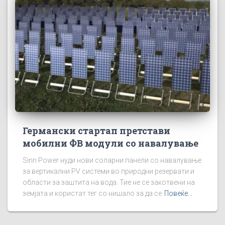
Германски стартап претстави
мобилни ФВ модули со навалување
Sinn Power нуди нови соларни панели со навалување
за вертикални PV системи во природни резервати и
области за заштита на вода. Тие не се закотвени на
земјата и користат тег со нишало за да се
Повеќе...