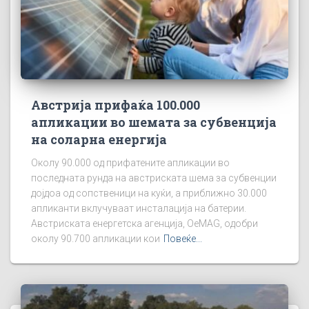
Австрија прифаќа 100.000
апликации во шемата за субвенција
на соларна енергија
Околу 90.000 од прифатените апликации во
последната рунда на австриската шема за субвенции
дојдоа од сопственици на куќи, а приближно 30.000
апликанти вклучуваат инсталација на батерии.
Австриската енергетска агенција, OeMAG, одобри
околу 90.700 апликации кои
Повеќе...