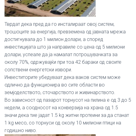
Тврдат дека пред да го инсталираат овој систем,
трошоците за енергија, превземенa од јавната мрежа
достигнувала до 1 милион долари, а според
инвестицијата што ја направиле со цена од 5 милиони
долари, успеале да ја намалат потрошувачката за
околу 70%, одржувајќи при тоа 42 бараки од своите
сопствени енергетски извори.
Инвеститорите убедуваат дека ваков систем може
одлично да функционира во сите области во
земјоделството, сточарството и живинарството.
Во зависност од пазарот торнусот на пилина е од 3 до 5
недели, а соодносот на конверзија на храна од 1.5
значи дека тие јадат 1.5 kg житни протеини за да станат
1 kg месо, со торнуси од околу 10 милиони птици на
годишно ниво.