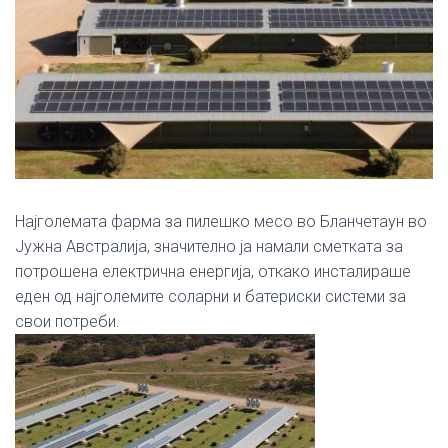
Најголемата фарма за пилешко месо во Бланчетаун во
Јужна Австралија, значително ја намали сметката за
потрошена електрична енергија, откако инсталираше
еден од најголемите соларни и батериски системи за
свои потреби.