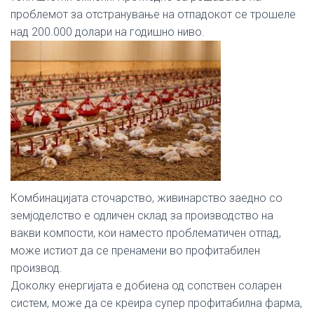
проблемот за отстранување на отпадокот се трошеле
над 200.000 долари на годишно ниво.
Комбинацијата сточарство, живинарство заедно со
земјоделство е одличен склад за производство на
вакви компости, кои наместо проблематичен отпад,
може истиот да се пренамени во профитабилен
производ.
Доколку енергијата е добиена од сопствен соларен
систем, може да се креира супер профитабилна фарма,