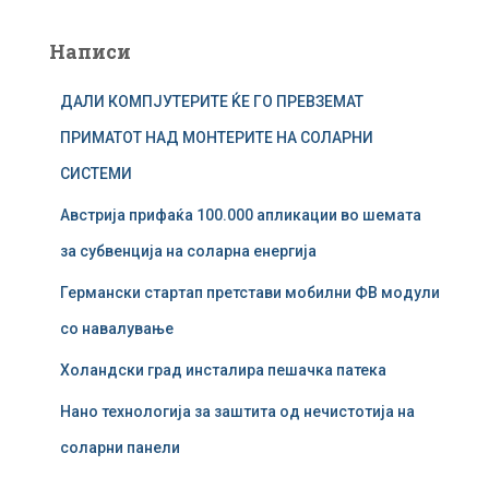
б
а
Написи
р
у
ДАЛИ КОМПЈУТЕРИТЕ ЌЕ ГО ПРЕВЗЕМАТ
в
а
ПРИМАТОТ НАД МОНТЕРИТЕ НА СОЛАРНИ
ј
СИСТЕМИ
з
а
Австрија прифаќа 100.000 апликации во шемата
:
за субвенција на соларна енергија
Германски стартап претстави мобилни ФВ модули
со навалување
Холандски град инсталира пешачка патека
Нано технологија за заштита од нечистотија на
соларни панели