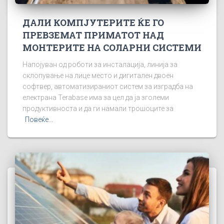
ДАЛИ КОМПЈУТЕРИТЕ ЌЕ ГО
ПРЕВЗЕМАТ ПРИМАТОТ НАД
МОНТЕРИТЕ НА СОЛАРНИ СИСТЕМИ
Напојуван од роботи за инсталација, линија за
склопување на лице место и дигитален двоен
софтвер, автоматизираниот систем за изградба на
електрана Terabase има за цел да ја зголеми
продуктивноста и да ги намали трошоците за
Повеќе...