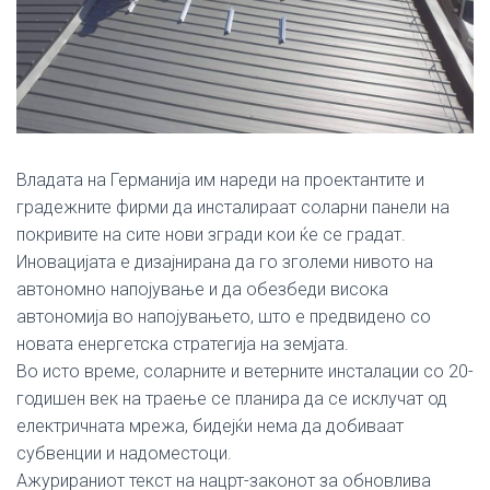
Владата на Германија им нареди на проектантите и
градежните фирми да инсталираат соларни панели на
покривите на сите нови згради кои ќе се градат.
Иновацијата е дизајнирана да го зголеми нивото на
автономно напојување и да обезбеди висока
автономија во напојувањето, што е предвидено со
новата енергетска стратегија на земјата.
Во исто време, соларните и ветерните инсталации со 20-
годишен век на траење се планира да се исклучат од
електричната мрежа, бидејќи нема да добиваат
субвенции и надоместоци.
Ажурираниот текст на нацрт-законот за обновлива