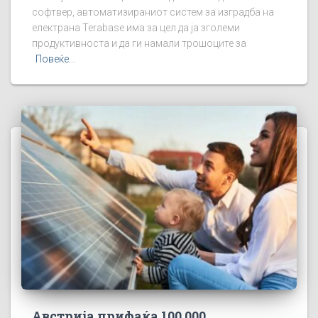
софтвер, автоматизираниот систем за изградба на
електрана Terabase има за цел да ја зголеми
продуктивноста и да ги намали трошоците за
Повеќе...
Австрија прифаќа 100.000