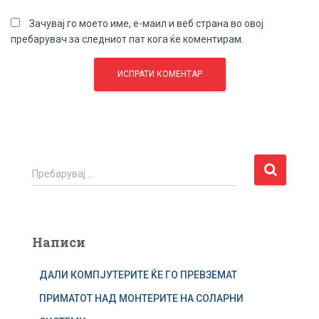
Зачувај го моето име, е-маил и веб страна во овој
пребарувач за следниот пат кога ќе коментирам.
П
Пребарувај …
р
е
б
а
Написи
р
у
ДАЛИ КОМПЈУТЕРИТЕ ЌЕ ГО ПРЕВЗЕМАТ
в
а
ПРИМАТОТ НАД МОНТЕРИТЕ НА СОЛАРНИ
ј