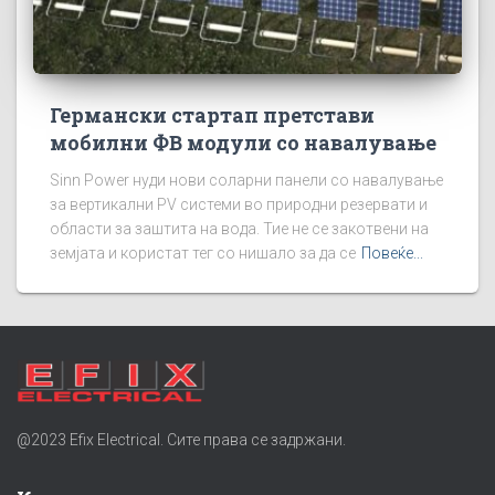
Германски стартап претстави
мобилни ФВ модули со навалување
Sinn Power нуди нови соларни панели со навалување
за вертикални PV системи во природни резервати и
области за заштита на вода. Тие не се закотвени на
земјата и користат тег со нишало за да се
Повеќе...
@2023 Efix Electrical. Сите права се задржани.