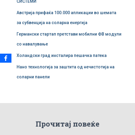
СИСТЕМИ
з
а
Австрија прифаќа 100.000 апликации во шемата
:
за субвенција на соларна енергија
Германски стартап претстави мобилни ФВ модули
со навалување
Холандски град инсталира пешачка патека
Нано технологија за заштита од нечистотија на
соларни панели
Прочитај повеќе