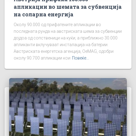
апликации во шемата за субвенција
на соларна енергија
Околу 90.000 од прифатените апликации во
последната рунда на австриската шема за субвенции
дојдоа од сопственици на куќи, а приближно 30.000
апликанти вклучуваат инсталација на батерии.
Австриската енергетска агенција, OeMAG, одобри
околу 90.700 апликации кои
Повеќе...