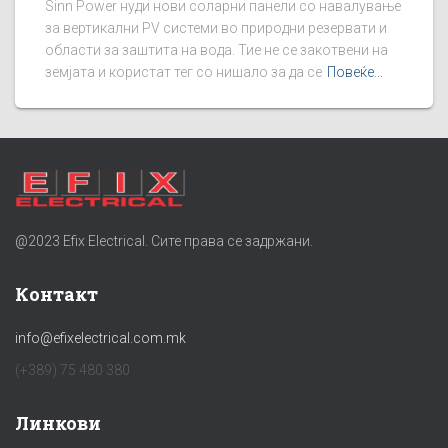
Sinn Power нуди нови соларни панели со навалување
за вертикални PV системи во природни резервати и
области за заштита на вода. Тие не се закотвени на
земјата и користат тег со нишало за да се
Повеќе...
@2023 Efix Electrical. Сите права се задржани.
Контакт
info@efixelectrical.com.mk
(+389) 75 480 380
Линкови