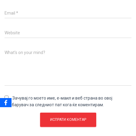
Email
*
Website
What's on your mind?
Зачувај го моето име, е-маил и веб страна во овој
пребарувач за следниот пат кога ќе коментирам.