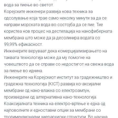
вода за пиење во светот.
Корејските инженери развија нова техника за
одсолување која трае само неколку минути за да се
направи морската вода во состојба да се пие. Тие
користеа нов процес на дестилација на нанофиберната
мембрана што може да ја десолинира водата со
99,99% ефикасност.
Инженерите веруваат дека комерцијализирањето на
таквата технологија може да му помогне на
човештвото да се справи со недостигот на свежа вода
за пиење во иднина.
Инженерите на Корејскиот институт за градежништво и
градежна технологија (KICT) развија ко-аксијални
мембрани од нано-влакна со електроампун,
произведени од алтернативна нано-технологија.
Коаксијалната техника на електро-вртење е една од
најповолните и едноставни опции за мембрани со
тродимензионални хиерархиски структури. Во научна