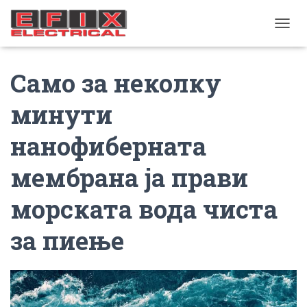
TOGGL
Само за неколку
минути
нанофиберната
мембрана ја прави
морската вода чиста
за пиење