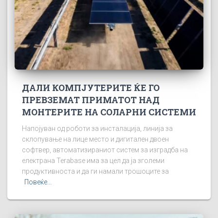
ДАЛИ КОМПЈУТЕРИТЕ ЌЕ ГО
ПРЕВЗЕМАТ ПРИМАТОТ НАД
МОНТЕРИТЕ НА СОЛАРНИ СИСТЕМИ
Напојуван од роботи за инсталација, линија за
склопување на лице место и дигитален двоен
софтвер, автоматизираниот систем за изградба на
електрана Terabase има за цел да ја зголеми
продуктивноста и да ги намали трошоците за
Повеќе...