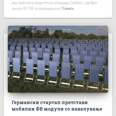
Австриската енергетска агенција, OeMAG, одобри
околу 90.700 апликации кои
Повеќе...
Германски стартап претстави
мобилни ФВ модули со навалување