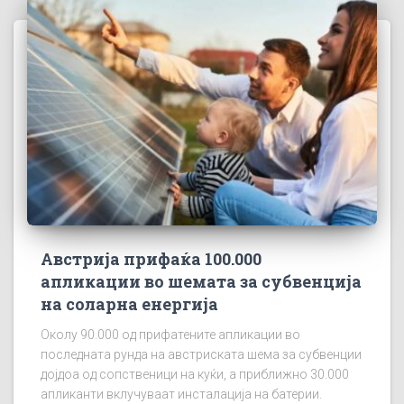
Австрија прифаќа 100.000
апликации во шемата за субвенција
на соларна енергија
Околу 90.000 од прифатените апликации во
последната рунда на австриската шема за субвенции
дојдоа од сопственици на куќи, а приближно 30.000
апликанти вклучуваат инсталација на батерии.