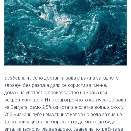
Безбедна и лесно достапна вода е важна за јавното
здравје, без разлика дали се користи за пиење,
домашна употреба, производство на храна или
рекреативни цели. И покрај огромното количество вода
на Земјата, само 2,5% од истата е слатка вода, а околу
785 милиони луѓе немаат чист извор на вода за пиење.
Десолинизацијата на морската вода може да биде
витална технологија за задоволување на потребите за