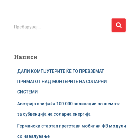
П
Пребарувај …
р
е
б
а
Написи
р
у
ДАЛИ КОМПЈУТЕРИТЕ ЌЕ ГО ПРЕВЗЕМАТ
в
а
ПРИМАТОТ НАД МОНТЕРИТЕ НА СОЛАРНИ
ј
СИСТЕМИ
з
а
Австрија прифаќа 100.000 апликации во шемата
:
за субвенција на соларна енергија
Германски стартап претстави мобилни ФВ модули
со навалување