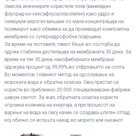
смисла, инженерите користеле поли (винилиден
флуорид-ко-хексафлуоропропилен) како јадро и
силициум-аерогел мешани со мала концентрација на
полимерот како обвивка за да произведат композитна
мембрана со суперхидрофобна површина.
За време на тестовите, тимот беше во состојба да
одржи стабилна дестилација на мембраната 30 дена. За
време на тие 30 дена, нанофиберната мембрана
одржува процент од 99,99% во отфрлањето на солта.
Во моментов, главниот метод за одсолување на
морската вода е обратна осмоза. Овој пристап се
користи во приближно 20.000 специјализирани фабрики
ширум светот. За жал, обратната осмоза користи
огромна количина на енергија, а при процесот на
варење на вода на овој начин се создава штетен отпад,
кој обично се испушта назад во морето или океанот.