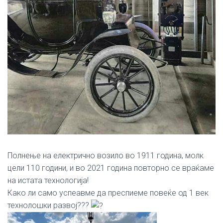
Полнење на електрично возило во 1911 година, молк
цели 110 години, и во 2021 година повторно се враќаме
на истата технологија!
Како ли само успеавме да преспиеме повеќе од 1 век
технолошки развој???