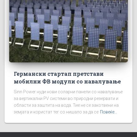
Германски стартап претстави
мобилни ФВ модули со навалување
Sinn Power нуди нови соларни панели со навалување
за вертикални PV системи во природни резервати и
области за заштита на вода. Тие не се закотвени на
земјата и користат тег со нишало за да се
Повеќе...