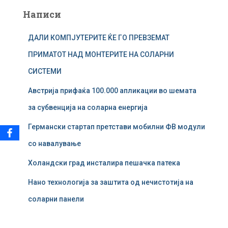
а
Написи
р
у
ДАЛИ КОМПЈУТЕРИТЕ ЌЕ ГО ПРЕВЗЕМАТ
в
а
ПРИМАТОТ НАД МОНТЕРИТЕ НА СОЛАРНИ
ј
СИСТЕМИ
з
а
Австрија прифаќа 100.000 апликации во шемата
:
за субвенција на соларна енергија
Германски стартап претстави мобилни ФВ модули
со навалување
Холандски град инсталира пешачка патека
Нано технологија за заштита од нечистотија на
соларни панели