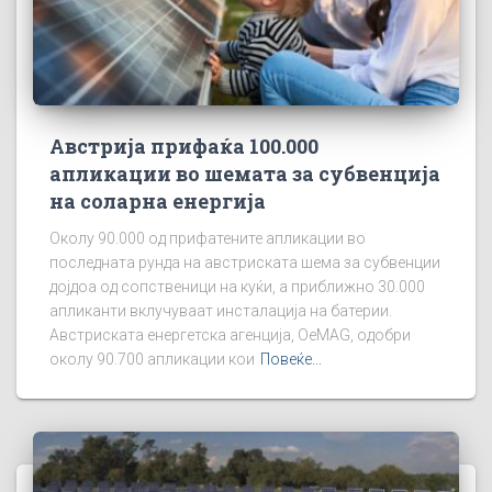
Австрија прифаќа 100.000
апликации во шемата за субвенција
на соларна енергија
Околу 90.000 од прифатените апликации во
последната рунда на австриската шема за субвенции
дојдоа од сопственици на куќи, а приближно 30.000
апликанти вклучуваат инсталација на батерии.
Австриската енергетска агенција, OeMAG, одобри
околу 90.700 апликации кои
Повеќе...