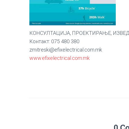
КОНСУЛТАЦИЈА, ПРОЕКТИРАЊЕ, ИЗВЕ
Контакт: 075 480 380
zmitreski@efixelectrical.com.mk
www.efixelectrical.com.mk
0 C