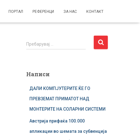
ПОРТАЛ
РЕФЕРЕНЦИ
ЗА НАС
КОНТАКТ
П
Пребарувај …
р
е
б
а
Написи
р
у
ДАЛИ КОМПЈУТЕРИТЕ ЌЕ ГО
в
а
ПРЕВЗЕМАТ ПРИМАТОТ НАД
ј
МОНТЕРИТЕ НА СОЛАРНИ СИСТЕМИ
з
а
Австрија прифаќа 100.000
:
апликации во шемата за субвенција