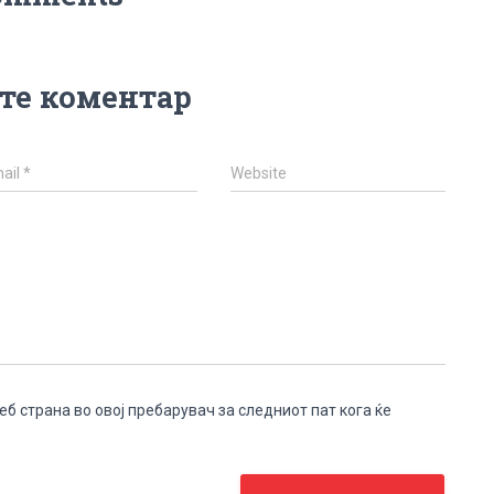
те коментар
ail
*
Website
веб страна во овој пребарувач за следниот пат кога ќе