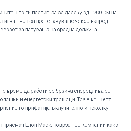
ните што ги постигнаа се далеку од 1200 км на
остигнат, но тоа претставуваше чекор напред.
евозот за патувања на средна должина.
сто време да работи со брзина споредлива со
еколошки и енергетски трошоци. Тоа е концепт
рпение го прифатија, вклучително и неколку
етприемач Елон Маск, поврзан со компании како