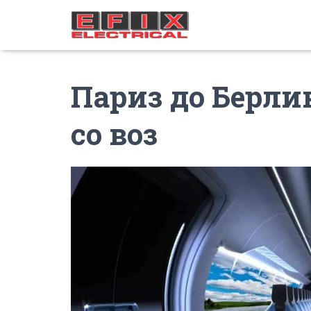
Париз до Берлин
со воз