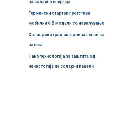
на соларна енергија
Германски стартап претстави
мобилни ФВ модули со навалување
Холандски град инсталира пешачка
патека
Нано технологија за заштита од
нечистотија на соларни панели