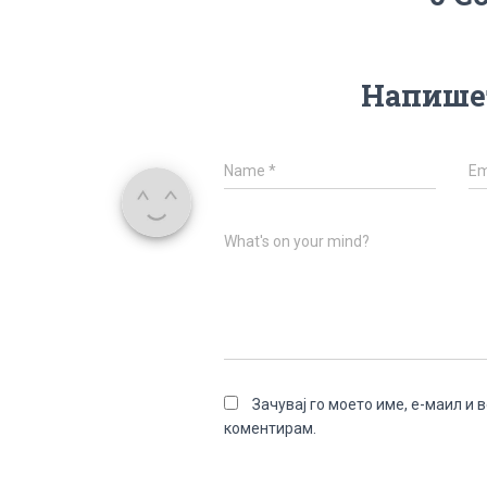
Напише
Name
*
Em
What's on your mind?
Зачувај го моето име, е-маил и 
коментирам.