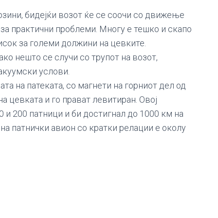
рзини, бидејќи возот ќе се соочи со движење
низа практични проблеми. Многу е тешко и скапо
исок за големи должини на цевките.
ако нешто се случи со трупот на возот,
акуумски услови.
та на патеката, со магнети на горниот дел од
а цевката и го прават левитиран. Овој
 и 200 патници и би достигнал до 1000 км на
 на патнички авион со кратки релации е околу