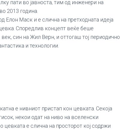
олку пати во јавноста, тим од инженери на
во 2013 година.
од Елон Маск и е слична на претходната идеја
 цевка. Споредлив концепт веќе беше
век, син на Жил Верн, и оттогаш тој периодично
антастика и технологии.
икатна е нивниот пристап кон цевката. Секоја
тисок, некои одат на ниво на вселенски
о цевката е слична на просторот кој содржи