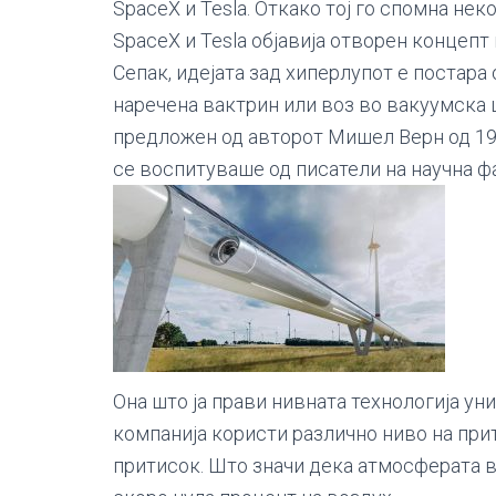
SpaceX и Tesla. Откако тој го спомна нек
SpaceX и Tesla објавија отворен концепт 
Сепак, идејата зад хиперлупот е постара 
наречена вактрин или воз во вакуумска
предложен од авторот Мишел Верн од 19 
се воспитуваше од писатели на научна ф
Она што ја прави нивната технологија ун
компанија користи различно ниво на при
притисок. Што значи дека атмосферата в