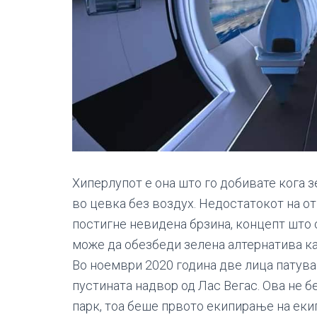
Хиперлупот е она што го добивате кога з
во цевка без воздух. Недостатокот на от
постигне невидена брзина, концепт што 
може да обезбеди зелена алтернатива ка
Во ноември 2020 година две лица патува
пустината надвор од Лас Вегас. Ова не 
парк, тоа беше првото екипирање на еки