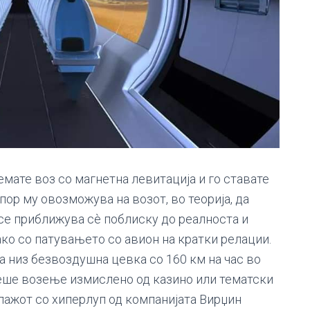
емате воз со магнетна левитација и го ставате
пор му овозможува на возот, во теорија, да
се приближува сè поблиску до реалноста и
ко со патувањето со авион на кратки релации.
а низ безвоздушна цевка со 160 км на час во
беше возење измислено од казино или тематски
пажот со хиперлуп од компанијата Вирџин