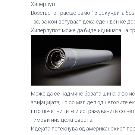
Хиперлуп.
Возењето траеше само 15 секунди, а брзи
час, за кои ветуваат дека еден ден ќе д
Хиперлупот може да биде иднината на пр
Може да се надмине брзата шина, а во и
авијацијата, но со мал дел од неговите 
што почетниците и истражувачите со нет
тимови низ цела Европа.
Идејата потекнува од американскиот пр