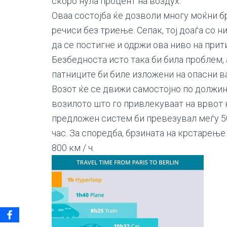
скоро нула процент на воздух.
Оваа состојба ќе дозволи многу моќни б
речиси без триење. Сепак, тој доаѓа со 
да се постигне и одржи ова ниво на прит
Безбедноста исто така би била проблем, 
патниците би биле изложени на опасни в
Возот ќе се движи самостојно по должина
возилото што го привлекуваат на врвот н
предложен систем би превезувал меѓу 50
час. За споредба, брзината на крстарење
800 км / ч.