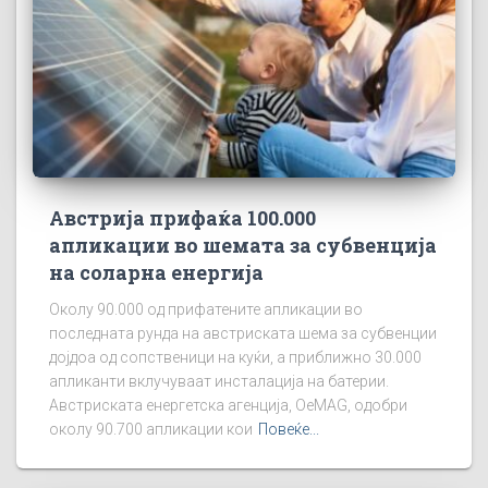
Австрија прифаќа 100.000
апликации во шемата за субвенција
на соларна енергија
Околу 90.000 од прифатените апликации во
последната рунда на австриската шема за субвенции
дојдоа од сопственици на куќи, а приближно 30.000
апликанти вклучуваат инсталација на батерии.
Австриската енергетска агенција, OeMAG, одобри
околу 90.700 апликации кои
Повеќе...