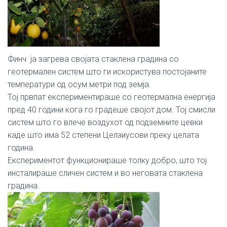
Финч ја загрева својата стаклена градина со
геотермален систем што ги искористува постојаните
температури од осум метри под земја.
Тој првпат експериментираше со геотермална енергија
пред 40 години кога го градеше својот дом. Тој смисли
систем што го влече воздухот од подземните цевки
каде што има 52 степени Целзиусови преку целата
година.
Експериментот функционираше толку добро, што тој
инсталираше сличен систем и во неговата стаклена
градина.