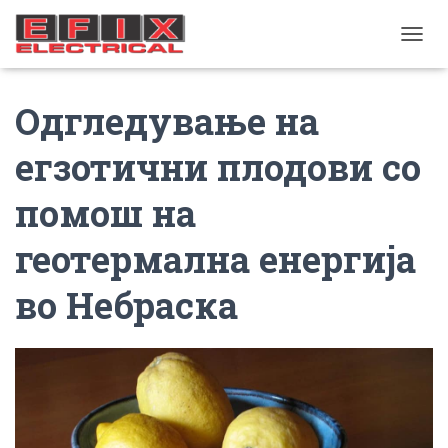
TOGGL
Одгледување на
егзотични плодови со
помош на
геотермална енергија
во Небраска