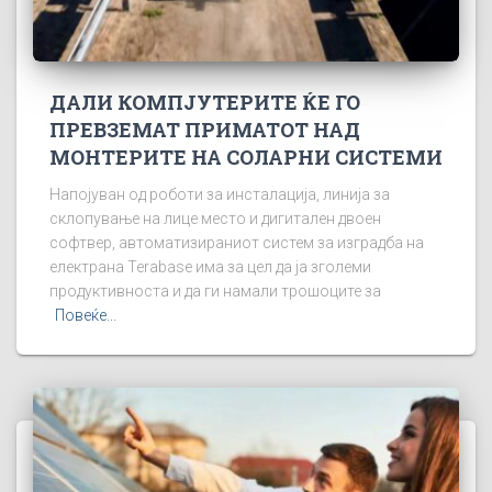
ДАЛИ КОМПЈУТЕРИТЕ ЌЕ ГО
ПРЕВЗЕМАТ ПРИМАТОТ НАД
МОНТЕРИТЕ НА СОЛАРНИ СИСТЕМИ
Напојуван од роботи за инсталација, линија за
склопување на лице место и дигитален двоен
софтвер, автоматизираниот систем за изградба на
електрана Terabase има за цел да ја зголеми
продуктивноста и да ги намали трошоците за
Повеќе...