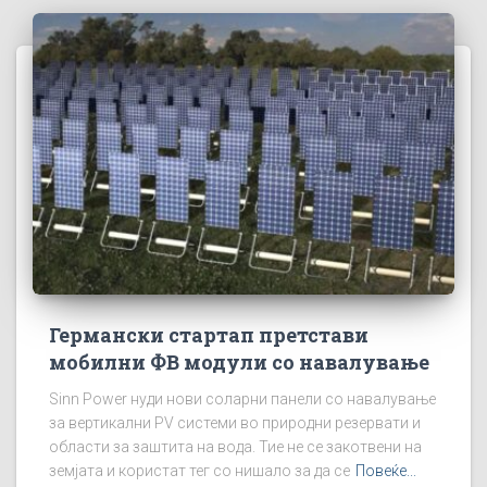
Германски стартап претстави
мобилни ФВ модули со навалување
Sinn Power нуди нови соларни панели со навалување
за вертикални PV системи во природни резервати и
области за заштита на вода. Тие не се закотвени на
земјата и користат тег со нишало за да се
Повеќе...