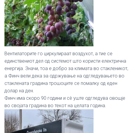
Вентилаторите го циркулираат воздухот, а тие се
единствениот дел од системот што користи електрична
енергија. Значи, тоа е добро за климата во стакленикот,
а Финч вели дека за одржување на одгледувањето во
стаклената градина трошоците се помалку од еден
долар на ден.
Финч има скоро 90 години и сè уште одгледува овошје
во својата градина во текот на целата година.