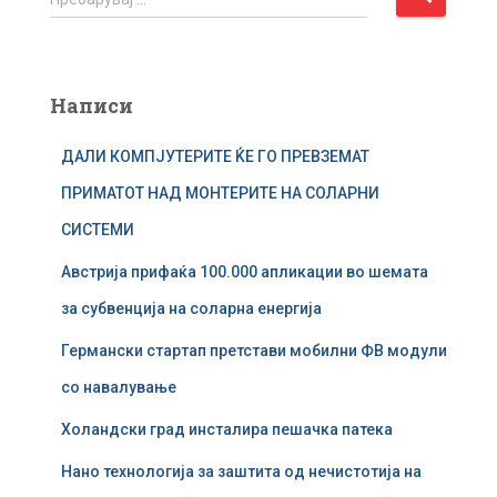
р
е
б
а
Написи
р
у
ДАЛИ КОМПЈУТЕРИТЕ ЌЕ ГО ПРЕВЗЕМАТ
в
а
ПРИМАТОТ НАД МОНТЕРИТЕ НА СОЛАРНИ
ј
СИСТЕМИ
з
а
Австрија прифаќа 100.000 апликации во шемата
:
за субвенција на соларна енергија
Германски стартап претстави мобилни ФВ модули
со навалување
Холандски град инсталира пешачка патека
Нано технологија за заштита од нечистотија на