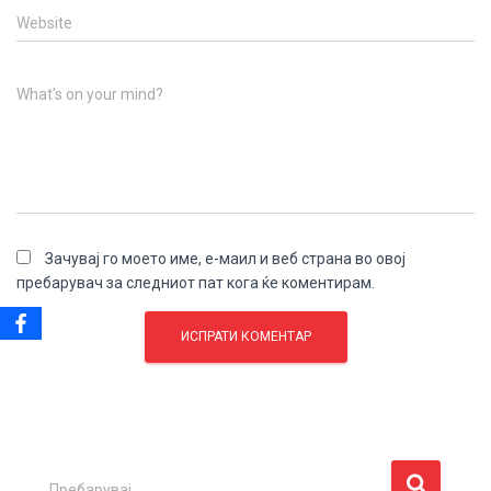
Website
What's on your mind?
Зачувај го моето име, е-маил и веб страна во овој
пребарувач за следниот пат кога ќе коментирам.
П
Пребарувај …