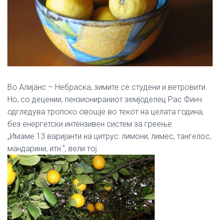
Во Алијанс – Небраска, зимите се студени и ветровити.
Но, со децении, пензионираниот земјоделец Рас Финч
одгледува тропско овошје во текот на целата година,
без енергетски интензивен систем за греење.
„Имаме 13 варијанти на цитрус: лимони, лимес, тангелос,
мандарини, итн.“, вели тој.