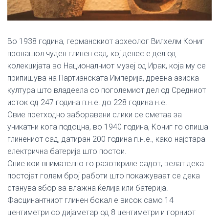
Во 1938 година, германскиот археолог Вилхелм Кониг
пронашол чуден глинен сад, кој денес е дел од
колекцијата во Националниот музеј од Ирак, која му се
припишува на Партианската Империја, древна азиска
култура што владеела со поголемиот дел од Средниот
исток од 247 година п.н.е. до 228 година н.е.
Овие претходно заборавени слики се сметаа за
уникатни кога подоцна, во 1940 година, Кониг го опиша
глинениот сад, датиран 200 година п.н.е., како најстара
електрична батерија што постои.
Оние кои внимателно го разоткриле садот, велат дека
постојат голем број работи што покажуваат се дека
станува збор за влажна ќелија или батерија.
Фасцинантниот глинен бокал е висок само 14
центиметри со дијаметар од 8 центиметри и горниот