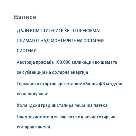
б
а
Написи
р
у
ДАЛИ КОМПЈУТЕРИТЕ ЌЕ ГО ПРЕВЗЕМАТ
в
а
ПРИМАТОТ НАД МОНТЕРИТЕ НА СОЛАРНИ
ј
СИСТЕМИ
з
а
Австрија прифаќа 100.000 апликации во шемата
:
за субвенција на соларна енергија
Германски стартап претстави мобилни ФВ модули
со навалување
Холандски град инсталира пешачка патека
Нано технологија за заштита од нечистотија на
соларни панели