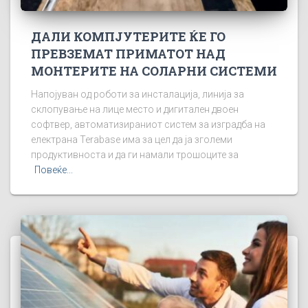
ДАЛИ КОМПЈУТЕРИТЕ ЌЕ ГО
ПРЕВЗЕМАТ ПРИМАТОТ НАД
МОНТЕРИТЕ НА СОЛАРНИ СИСТЕМИ
Напојуван од роботи за инсталација, линија за
склопување на лице место и дигитален двоен
софтвер, автоматизираниот систем за изградба на
електрана Terabase има за цел да ја зголеми
продуктивноста и да ги намали трошоците за
Повеќе...