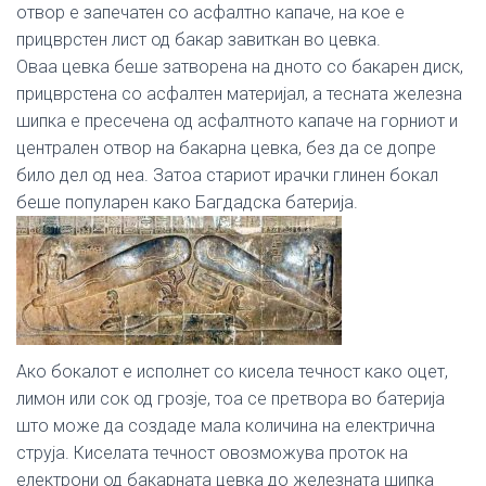
отвор е запечатен со асфалтно капаче, на кое е
прицврстен лист од бакар завиткан во цевка.
Оваа цевка беше затворена на дното со бакарен диск,
прицврстена со асфалтен материјал, а тесната железна
шипка е пресечена од асфалтното капаче на горниот и
централен отвор на бакарна цевка, без да се допре
било дел од неа. Затоа стариот ирачки глинен бокал
беше популарен како Багдадска батерија.
Ако бокалот е исполнет со кисела течност како оцет,
лимон или сок од грозје, тоа се претвора во батерија
што може да создаде мала количина на електрична
струја. Киселата течност овозможува проток на
електрони од бакарната цевка до железната шипка