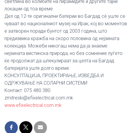
светлина во колибите на пирамидите и другите тајни
локации од тоа време.
Дел од 12-те оригинални батерии во Багдад сè уште се
чуваат во националниот музеј на Ирак, кој во моментов
е затворен поради бунтот од 2003 година, што
предизвика кражба на скоро половина од нејзината
колекција. Можеби никогаш нема да ја знаеме
нејзината вистинска природа, но без сомнение луѓето
ќе продолжат да шпекулираат за целта на Багдад
батеријата уште долго време.
КОНСУЛТАЦИЈА, ПРОЕКТИРАЊЕ, ИЗВЕДБА И
ОДРЖУВАЊЕ НА СОЛАРНИ СИСТЕМИ
Контакт: 075 480 380
zmitreski@efixelectrical.com.mk
www.efixelectrical.com.mk