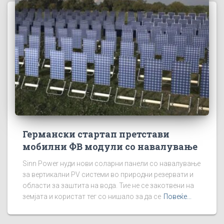
Германски стартап претстави
мобилни ФВ модули со навалување
Sinn Power нуди нови соларни панели со навалување
за вертикални PV системи во природни резервати и
области за заштита на вода. Тие не се закотвени на
земјата и користат тег со нишало за да се
Повеќе...