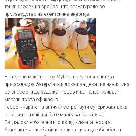
тенки слоеви на сребро што резултирало во
производство на електрична енергија.
На телевизиското шоу Mythhunters, водителите ја
пресоздадоа батеријата и докажаа дека тие навистина
се способни да задржат товар и да галванизираат
метали доста ефикасно.
Теоретичарите на антички астронаути сугерираат дека
античките Египќани биле многу запознати со
Багдадските батерии и, според нивната теорија,
батериите можеби биле користени за да обезбедат