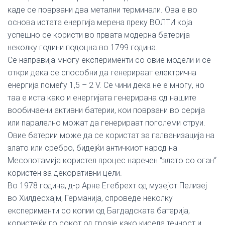
каде се поврзани два метални терминали. Ова е во
основа истата енергија мерена преку ВОЛТИ која
успешно се користи во првата модерна батерија
неколку години подоцна во 1799 година.
Се направија многу експерименти со овие модели и се
откри дека се способни да генерираат електрична
енергија помеѓу 1,5 – 2 V. Се чини дека не е многу, но
таа е иста како и енергијата генерирана од нашите
вообичаени активни батерии, кои поврзани во серија
или паралелно можат да генерираат поголеми струи.
Овие батерии може да се користат за галванизација на
злато или сребро, бидејќи античкиот народ на
Месопотамија користел процес наречен “злато со оган“
користен за декоративни цели.
Во 1978 година, д-р Арне Егебрехт од музејот Пелизеј
во Хилдесхајм, Германија, спроведе неколку
експерименти со копии од Багдадската батерија,
користејќи го сокот од грозје како кисела течност и