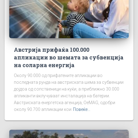
Австрија прифаќа 100.000
апликации во шемата за субвенција
на соларна енергија
Околу 90.000 од прифатените апликации во
последната рунда на австриската шема за субвенции
дојдоа од сопственици на куќи, а приближно 30.000
апликанти вклучуваат инсталација на батерии.
Австриската енергетска агенција, OeMAG, одобри
околу 90.700 апликации кои
Повеќе...