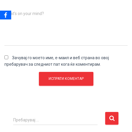
What's on your mind?
Зачувај го моето име, е-маил и веб страна во овој
пребарувач за следниот пат кога ќе коментирам.
П
Пребарувај …
р
е