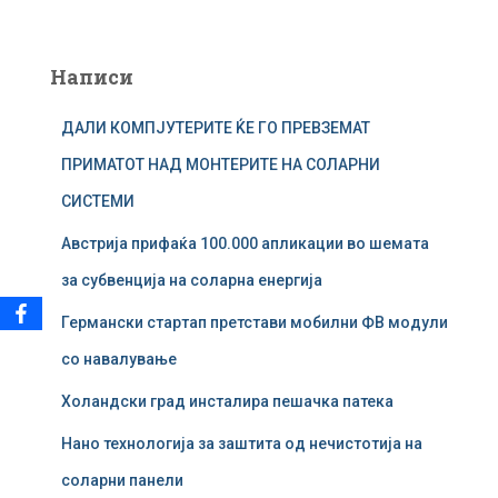
е
б
а
Написи
р
у
ДАЛИ КОМПЈУТЕРИТЕ ЌЕ ГО ПРЕВЗЕМАТ
в
а
ПРИМАТОТ НАД МОНТЕРИТЕ НА СОЛАРНИ
ј
СИСТЕМИ
з
а
Австрија прифаќа 100.000 апликации во шемата
:
за субвенција на соларна енергија
Германски стартап претстави мобилни ФВ модули
со навалување
Холандски град инсталира пешачка патека
Нано технологија за заштита од нечистотија на
соларни панели