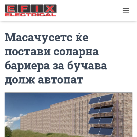
TOGGL
Масачусетс ќе
постави соларна
бариера за бучава
долж автопат