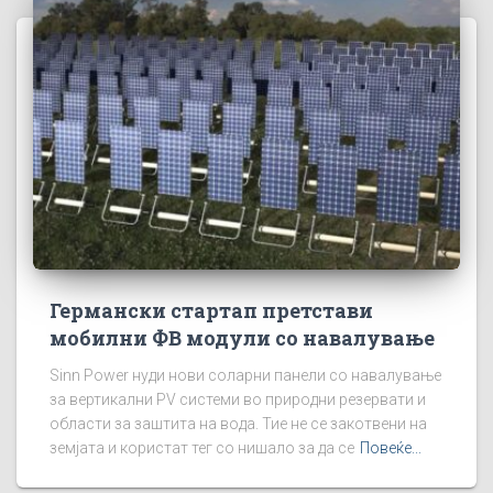
Германски стартап претстави
мобилни ФВ модули со навалување
Sinn Power нуди нови соларни панели со навалување
за вертикални PV системи во природни резервати и
области за заштита на вода. Тие не се закотвени на
земјата и користат тег со нишало за да се
Повеќе...