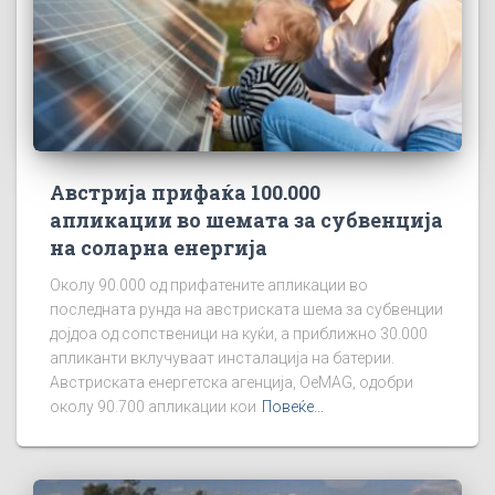
Австрија прифаќа 100.000
апликации во шемата за субвенција
на соларна енергија
Околу 90.000 од прифатените апликации во
последната рунда на австриската шема за субвенции
дојдоа од сопственици на куќи, а приближно 30.000
апликанти вклучуваат инсталација на батерии.
Австриската енергетска агенција, OeMAG, одобри
околу 90.700 апликации кои
Повеќе...