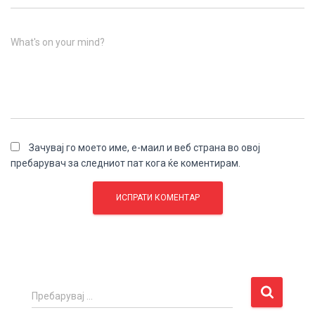
What's on your mind?
Зачувај го моето име, е-маил и веб страна во овој
пребарувач за следниот пат кога ќе коментирам.
П
Пребарувај …
р