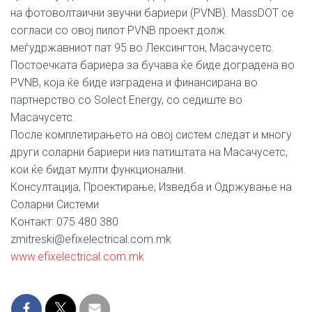
на фотоволтаични звучни бариери (PVNB). MassDOT се
согласи со овој пилот PVNB проект долж
меѓудржавниот пат 95 во Лексингтон, Масачусетс.
Постоечката бариера за бучава ќе биде доградена во
PVNB, која ќе биде изградена и финансирана во
партнерство со Solect Energy, со седиште во
Масачусетс.
После комплетирањето на овој систем следат и многу
други соларни бариери низ патиштата на Масачусетс,
кои ќе бидат мулти функционални.
Консултација, Проектирање, Изведба и Одржување на
Соларни Системи
Контакт: 075 480 380
zmitreski@efixelectrical.com.mk
www.efixelectrical.com.mk