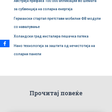
Австрија прифаќа 100.000 апликации во шемата
:
за субвенција на соларна енергија
Германски стартап претстави мобилни ФВ модули
со навалување
Холандски град инсталира пешачка патека
Нано технологија за заштита од нечистотија на
соларни панели
Прочитај повеќе