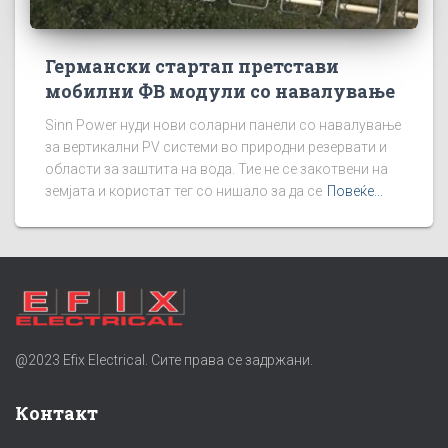
Германски стартап претстави
мобилни ФВ модули со навалување
Sinn Power нуди нови соларни панели со навалување
за вертикални PV системи во природни резервати и
области за заштита на вода. Тие не се закотвени на
земјата и користат тег со нишало за да се
Повеќе...
@2023 Efix Electrical. Сите права се задржани.
Контакт