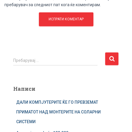
пребарувач за следниот пат кога ќе коментирам.
П
Пребарувај …
р
е
б
а
Написи
р
у
ДАЛИ КОМПЈУТЕРИТЕ ЌЕ ГО ПРЕВЗЕМАТ
в
а
ПРИМАТОТ НАД МОНТЕРИТЕ НА СОЛАРНИ
ј
СИСТЕМИ
з
а