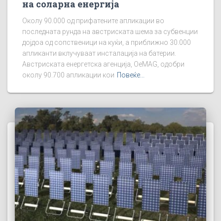
на соларна енергија
Околу 90.000 од прифатените апликации во
последната рунда на австриската шема за субвенции
дојдоа од сопственици на куќи, а приближно 30.000
апликанти вклучуваат инсталација на батерии.
Австриската енергетска агенција, OeMAG, одобри
околу 90.700 апликации кои
Повеќе...