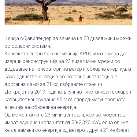
Кенија објави тендер за замена на 23 дизел мини мрежи
со соларни системи.
Кениската енергетска компанија KPLC има намера да
изврши реконструкција на 23 дизел мини мрежи со
додавање на генератори на ветер и соларна енергија, а
како единствена опција со соларна инсталација е
достапна само за 21 од избраните станици.
До крајот на 2019 година, вкупниот инсталиран соларен
капацитет изнесуваше 95 MW, според меѓународната
агенција за обновлива енергија.
Од моменталните 23 мини централи, кои во моментов
имаат единечен капацитет од 50-2,320 kVA, една од нив
ќе се замени со енергија од ветерот, други 21 ќе бидат