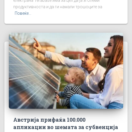
електрана Terabase има за цел да ја зголеми
продуктивноста и да ги намали трошоците за
Повеќе...
Австрија прифаќа 100.000
апликации во шемата за субвенција