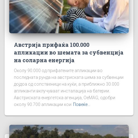
Австрија прифаќа 100.000
апликации во шемата за субвенција
на соларна енергија
Околу 90.000 од прифатените апликации во
последната рунда на австриската шема за субвенции
дојдоа од сопственици на куќи, а приближно 30.000
апликанти вклучуваат инсталација на батерии.
Австриската енергетска агенција, OeMAG, одобри
околу 90.700 апликации кои
Повеќе...