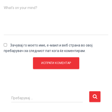
What's on your mind?
Зачувај го моето име, е-маил и веб страна во овој
пребарувач за следниот пат кога ќе коментирам.
П
Пребарувај …
р
е