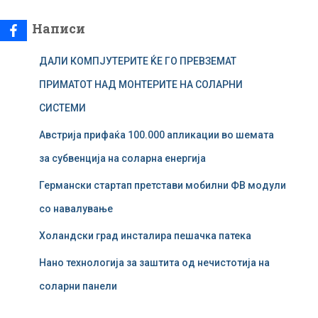
б
а
Написи
р
у
ДАЛИ КОМПЈУТЕРИТЕ ЌЕ ГО ПРЕВЗЕМАТ
в
а
ПРИМАТОТ НАД МОНТЕРИТЕ НА СОЛАРНИ
ј
СИСТЕМИ
з
а
Австрија прифаќа 100.000 апликации во шемата
:
за субвенција на соларна енергија
Германски стартап претстави мобилни ФВ модули
со навалување
Холандски град инсталира пешачка патека
Нано технологија за заштита од нечистотија на
соларни панели