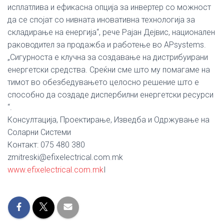
исплатлива и ефикасна опција за инвертер со можност
да се спојат со нивната иновативна технологија за
складирање на енергија“, рече Рајан Дејвис, национален
раководител за продажба и работење во APsystems.
„Сигурноста е клучна за создавање на дистрибуирани
енергетски средства. Среќни сме што му помагаме на
тимот во обезбедувањето целосно решение што е
способно да создаде диспербилни енергетски ресурси
“.
Консултација, Проектирање, Изведба и Одржување на
Соларни Системи
Контакт: 075 480 380
zmitreski@efixelectrical.com.mk
www.efixelectrical.com.mk
I