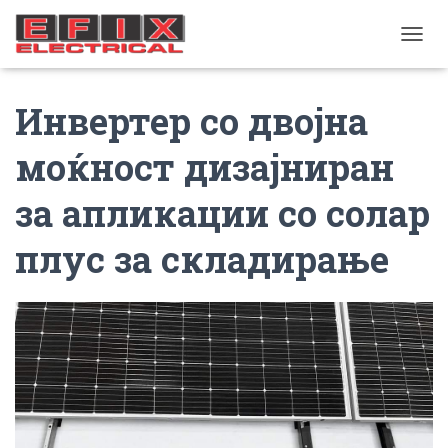
TOGGL
Инвертер со двојна
моќност дизајниран
за апликации со солар
плус за складирање