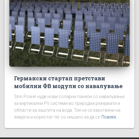
Германски стартап претстави
мобилни ФВ модули со навалување
Sinn Power нуди нови соларни панели со навалување
за вертикални PV системи во природни резервати и
области за заштита на вода. Тие не се закотвени на
земјата и користат тег со нишало за да се
Повеќе...