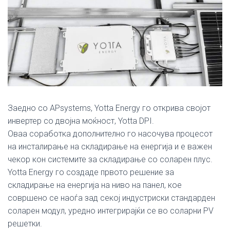
Заедно со APsystems, Yotta Energy го открива својот
инвертер со двојна моќност, Yotta DPI.
Оваа соработка дополнително го насочува процесот
на инсталирање на складирање на енергија и е важен
чекор кон системите за складирање со соларен плус.
Yotta Energy го создаде првото решение за
складирање на енергија на ниво на панел, кое
совршено се наоѓа зад секој индустриски стандарден
соларен модул, уредно интегрирајќи се во соларни PV
решетки.