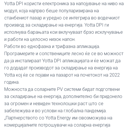
Yotta DPI користи електроника за напојување на ниво на
модул, која најпрво беше популаризирана на
станбениот пазар и уредно се интегрира во водечкиот
производ за складирање на енергија. Yotta DPI ги
исполнува барањата кои вклучуваат брзо исклучување
и работи на целосно низок напон.
Работи во еднофазна и трифазна апликација.
Програмерите и сопствениците лесно ќе се во можност
да ја инсталираат Yotta DPI апликацијата и ќе можат да
го додадат производот за складирање на енергија на
Yotta кој ќе се појави на пазарот на почетокот на 2022
година.
Можноста да соларните PV системи бидат подготвени
за складирање на енергија, дополнително би придонело
за огромен и невиден технолошки раст што се
забележува и во услови на глобална пандемија.
„Партнерството со Yotta Energy им овозможува на
комерцијалните потрошувачи на соларна енергија