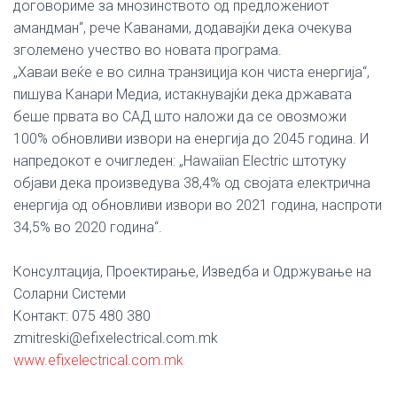
договориме за мнозинството од предложениот
амандман“, рече Каванами, додавајќи дека очекува
зголемено учество во новата програма.
„Хаваи веќе е во силна транзиција кон чиста енергија“,
пишува Канари Медиа, истакнувајќи дека државата
беше првата во САД што наложи да се овозможи
100% обновливи извори на енергија до 2045 година. И
напредокот е очигледен: „Hawaiian Electric штотуку
објави дека произведува 38,4% од својата електрична
енергија од обновливи извори во 2021 година, наспроти
34,5% во 2020 година“.
Консултација, Проектирање, Изведба и Одржување на
Соларни Системи
Контакт: 075 480 380
zmitreski@efixelectrical.com.mk
www.efixelectrical.com.mk