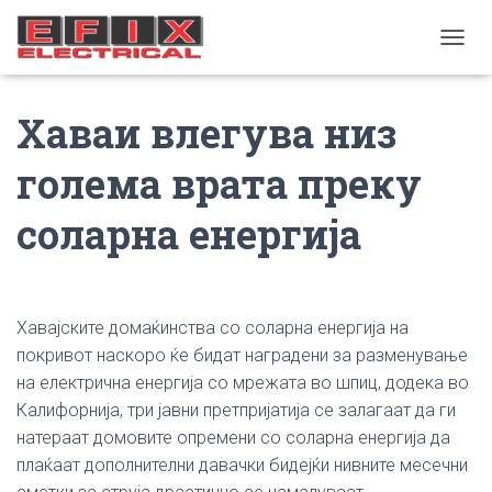
TOGGL
Хаваи влегува низ
голема врата преку
соларна енергија
Хавајските домаќинства со соларна енергија на
покривот наскоро ќе бидат наградени за разменување
на електрична енергија со мрежата во шпиц, додека во
Калифорнија, три јавни претпријатија се залагаат да ги
натераат домовите опремени со соларна енергија да
плаќаат дополнителни давачки бидејќи нивните месечни