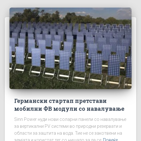
Германски стартап претстави
мобилни ФВ модули со навалување
Sinn Power нуди нови соларни панели со навалување
за вертикални PV системи во природни резервати и
области за заштита на вода. Тие не се закотвени на
земјата и користат тег со нишало за да се
Повеќе...