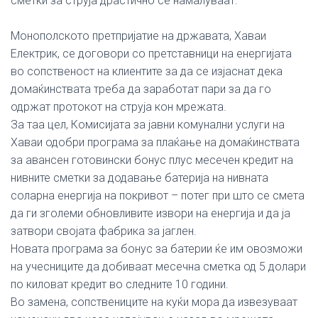
сметки за струја драстично се намалуваат.
Монополското претпријатие на државата, Хаваи
Електрик, се договори со претставници на енергијата
во сопственост на клиентите за да се изјаснат дека
домаќинствата треба да заработат пари за да го
одржат протокот на струја кон мрежата.
За таа цел, Комисијата за јавни комунални услуги на
Хаваи одобри програма за плаќање на домаќинствата
за авансен готовински бонус плус месечен кредит на
нивните сметки за додавање батерија на нивната
соларна енергија на покривот – потег при што се смета
да ги зголеми обновливите извори на енергија и да ја
затвори својата фабрика за јаглен.
Новата програма за бонус за батерии ќе им овозможи
на учесниците да добиваат месечна сметка од 5 долари
по киловат кредит во следните 10 години.
Во замена, сопствениците на куќи мора да извезуваат