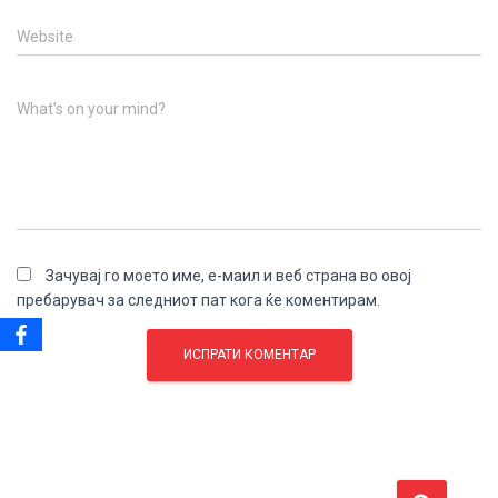
Website
What's on your mind?
Зачувај го моето име, е-маил и веб страна во овој
пребарувач за следниот пат кога ќе коментирам.