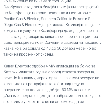
но значително ќе ги намали трошоците.
Одобрувањето доаѓа бидејќи трите јавни претпријатија
во Калифорнија во сопственост на инвеститори –
Pacific Gas & Electric, Southern California Edison и San
Diego Gas & Electric – ја притискаат Комисијата за јавни
комунални услуги во Калифорнија да додаде месечна
наплата од 8 долари по киловат соларен капацитет за
сопствениците на нови Сончевите системи на покривот,
казна која би додала од 40 до 50 долари месечно во
такси на просечниот систем.
Хаваи Електрик одобри 4 MW апликации за бонус за
батерии минатата година според старата програма,
рече Јо Каванами, директор за енергетски ресурси на
клиентите на претпријатието кој ги надгледува
операциите со цел да се добијат 50 MW капацитет.
„Имавме заедничка цел да го забрзаме темпото и да го
зголемиме уписот, што ќе ни овозможи да се