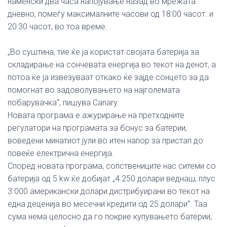
наменски два часа напојување назад во мрежата
дневно, помеѓу максималните часови од 18:00 часот. и
20:30 часот, во тоа време.
„Во суштина, тие ќе ја користат својата батерија за
складирање на сончевата енергија во текот на денот, а
потоа ќе ја извезуваат откако ќе зајде сонцето за да
помогнат во задоволувањето на најголемата
побарувачка“, пишува Canary.
Новата програма е ажурирање на претходните
регулатори на програмата за бонус за батерии,
воведени минатиот јули во итен напор за пристап до
повеќе електрична енергија.
Според новата програма, сопствениците нас ситеми со
батерија од 5 kw ќе добијат „4.250 долари веднаш, плус
3.000 американски долари дистрибуирани во текот на
една деценија во месечни кредити од 25 долари“. Таа
сума нема целосно да го покрие купувањето батерии,