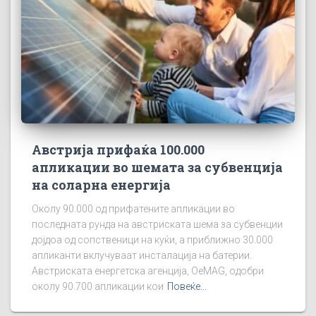
Австрија прифаќа 100.000
апликации во шемата за субвенција
на соларна енергија
Околу 90.000 од прифатените апликации во
последната рунда на австриската шема за субвенции
дојдоа од сопственици на куќи, а приближно 30.000
апликанти вклучуваат инсталација на батерии.
Австриската енергетска агенција, OeMAG, одобри
околу 90.700 апликации кои
Повеќе...