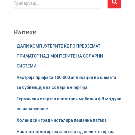
П
Пребарувај …
р
е
б
а
Написи
р
у
ДАЛИ КОМПЈУТЕРИТЕ ЌЕ ГО ПРЕВЗЕМАТ
в
а
ПРИМАТОТ НАД МОНТЕРИТЕ НА СОЛАРНИ
ј
СИСТЕМИ
з
а
Австрија прифаќа 100.000 апликации во шемата
:
за субвенција на соларна енергија
Германски стартап претстави мобилни ФВ модули
со навалување
Холандски град инсталира пешачка патека
Нано технологија за заштита од нечистотија на