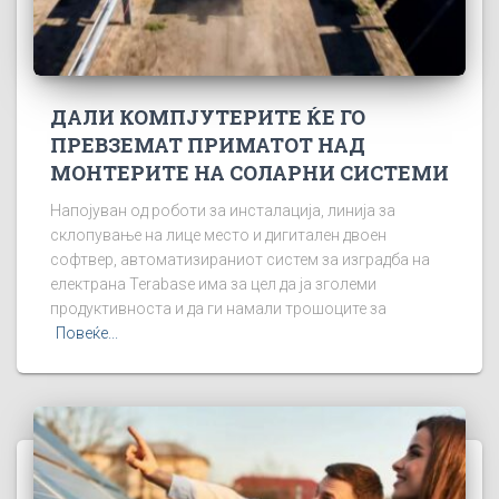
ДАЛИ КОМПЈУТЕРИТЕ ЌЕ ГО
ПРЕВЗЕМАТ ПРИМАТОТ НАД
МОНТЕРИТЕ НА СОЛАРНИ СИСТЕМИ
Напојуван од роботи за инсталација, линија за
склопување на лице место и дигитален двоен
софтвер, автоматизираниот систем за изградба на
електрана Terabase има за цел да ја зголеми
продуктивноста и да ги намали трошоците за
Повеќе...