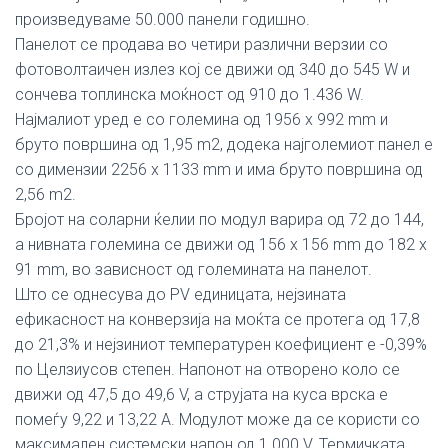
произведуваме 50.000 панели годишно.
Панелот се продава во четири различни верзии со
фотоволтаичен излез кој се движи од 340 до 545 W и
сончева топлинска моќност од 910 до 1.436 W.
Најмалиот уред е со големина од 1956 x 992 mm и
бруто површина од 1,95 m2, додека најголемиот панел е
со димензии 2256 x 1133 mm и има бруто површина од
2,56 m2.
Бројот на соларни ќелии по модул варира од 72 до 144,
а нивната големина се движи од 156 x 156 mm до 182 x
91 mm, во зависност од големината на панелот.
Што се однесува до PV единицата, нејзината
ефикасност на конверзија на моќта се протега од 17,8
до 21,3% и нејзиниот температурен коефициент е -0,39%
по Целзиусов степен. Напонот на отворено коло се
движи од 47,5 до 49,6 V, а струјата на куса врска е
помеѓу 9,22 и 13,22 А. Модулот може да се користи со
максимален системски напон од 1.000 V. Термичката