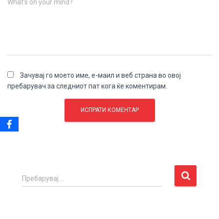
What's on your mind?
Зачувај го моето име, е-маил и веб страна во овој
пребарувач за следниот пат кога ќе коментирам.
П
Пребарувај …
р
е
б
а