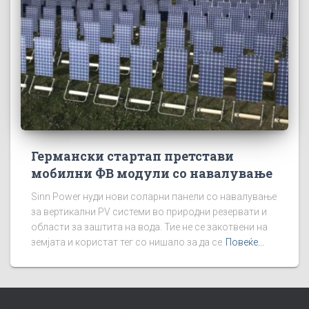
Германски стартап претстави
мобилни ФВ модули со навалување
Sinn Power нуди нови соларни панели со навалување
за вертикални PV системи во природни резервати и
области за заштита на вода. Тие не се закотвени на
земјата и користат тег со нишало за да се
Повеќе...