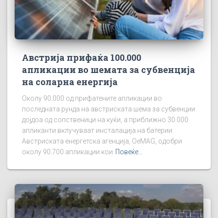
Австрија прифаќа 100.000
апликации во шемата за субвенција
на соларна енергија
Околу 90.000 од прифатените апликации во
последната рунда на австриската шема за субвенции
дојдоа од сопственици на куќи, а приближно 30.000
апликанти вклучуваат инсталација на батерии.
Австриската енергетска агенција, OeMAG, одобри
околу 90.700 апликации кои
Повеќе...