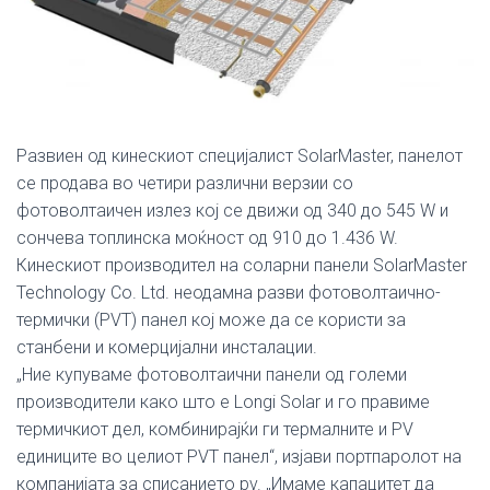
Развиен од кинескиот специјалист SolarMaster, панелот
се продава во четири различни верзии со
фотоволтаичен излез кој се движи од 340 до 545 W и
сончева топлинска моќност од 910 до 1.436 W.
Кинескиот производител на соларни панели SolarMaster
Technology Co. Ltd. неодамна разви фотоволтаично-
термички (PVT) панел кој може да се користи за
станбени и комерцијални инсталации.
„Ние купуваме фотоволтаични панели од големи
производители како што е Longi Solar и го правиме
термичкиот дел, комбинирајќи ги термалните и PV
единиците во целиот PVT панел“, изјави портпаролот на
компанијата за списанието pv. „Имаме капацитет да