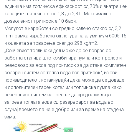
единица има топлинска ефикасност од 70% и внатрешен
капацитет на течност од 1,8 до 2,3 L. Максимално
дозволениот притисок е 10 бари.
Модулот е изработен со предно калено стакло од 3,2
mm, рамка изработена од легура на алуминиум 6005-T5
и оценета за товарење снег до 298 kg/m2.
„Сончевиот топлински дел може да се поврзе со
работна станица што комбинира пумпа и контролер и
резервоар за вода под притисок за да стане комплетен
соларен систем за топла вода под притисок“, изјави
производителот, истакнувајќи дека може да се додаде
и дополнителен гасен котел или топлинска пумпа како
резервниот систем за греење да продолжи да ја
загрева топлата вода од резервоарот за вода во
случај времето да не е добро или за време на студена
зима.