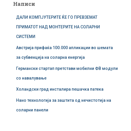
Написи
р
у
ДАЛИ КОМПЈУТЕРИТЕ ЌЕ ГО ПРЕВЗЕМАТ
в
а
ПРИМАТОТ НАД МОНТЕРИТЕ НА СОЛАРНИ
ј
СИСТЕМИ
з
а
Австрија прифаќа 100.000 апликации во шемата
:
за субвенција на соларна енергија
Германски стартап претстави мобилни ФВ модули
со навалување
Холандски град инсталира пешачка патека
Нано технологија за заштита од нечистотија на
соларни панели