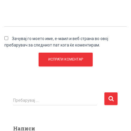
Зачувај го моето име, е-маил и веб страна во овој
пребарувач за следниот пат кога ќе коментирам.
П
Пребарувај …
р
е
б
а
Написи
р