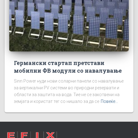
Германски стартап претстави
мобилни ФВ модули со навалување
Sinn Power нуди нови соларни панели со навалување
за вертикални PV системи во природни резервати и
области за заштита на вода. Тие не се закотвени на
земјата и користат тег со нишало за да се
Повеќе...