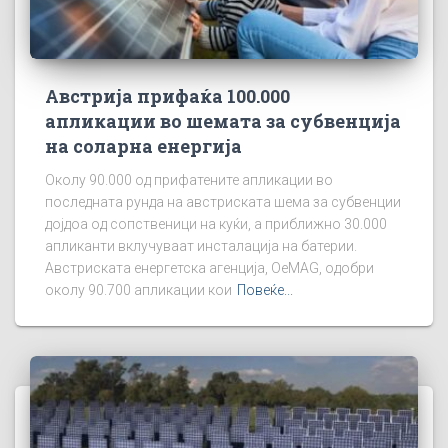
Австрија прифаќа 100.000
апликации во шемата за субвенција
на соларна енергија
Околу 90.000 од прифатените апликации во
последната рунда на австриската шема за субвенции
дојдоа од сопственици на куќи, а приближно 30.000
апликанти вклучуваат инсталација на батерии.
Австриската енергетска агенција, OeMAG, одобри
околу 90.700 апликации кои
Повеќе...