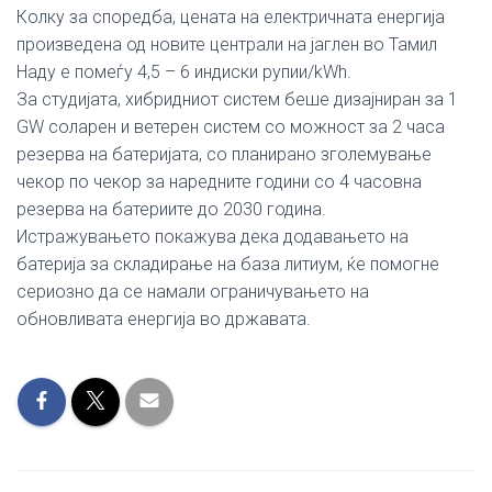
Колку за споредба, цената на електричната енергија
произведена од новите централи на јаглен во Тамил
Наду е помеѓу 4,5 – 6 индиски рупии/kWh.
За студијата, хибридниот систем беше дизајниран за 1
GW соларен и ветерен систем со можност за 2 часа
резерва на батеријата, со планирано зголемување
чекор по чекор за наредните години со 4 часовна
резерва на батериите до 2030 година.
Истражувањето покажува дека додавањето на
батерија за складирање на база литиум, ќе помогне
сериозно да се намали ограничувањето на
обновливата енергија во државата.