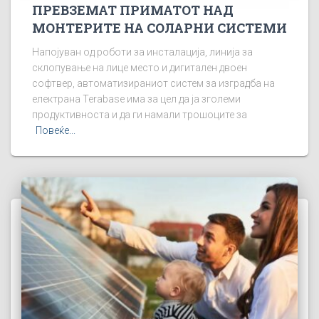
ПРЕВЗЕМАТ ПРИМАТОТ НАД
МОНТЕРИТЕ НА СОЛАРНИ СИСТЕМИ
Напојуван од роботи за инсталација, линија за
склопување на лице место и дигитален двоен
софтвер, автоматизираниот систем за изградба на
електрана Terabase има за цел да ја зголеми
продуктивноста и да ги намали трошоците за
Повеќе...