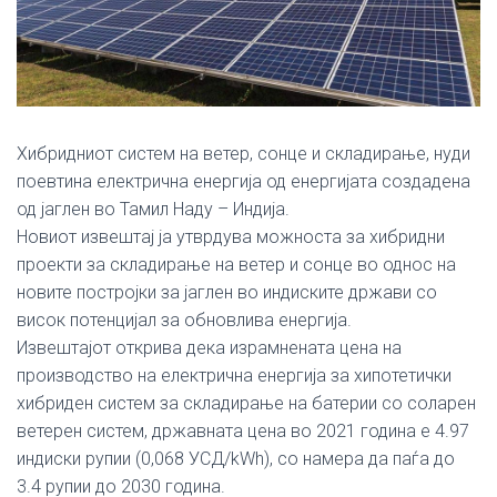
Хибридниот систем на ветер, сонце и складирање, нуди
поевтина електрична енергија од енергијата создадена
од јаглен во Тамил Наду – Индија.
Новиот извештај ја утврдува можноста за хибридни
проекти за складирање на ветер и сонце во однос на
новите постројки за јаглен во индиските држави со
висок потенцијал за обновлива енергија.
Извештајот открива дека израмнената цена на
производство на електрична енергија за хипотетички
хибриден систем за складирање на батерии со соларен
ветерен систем, државната цена во 2021 година е 4.97
индиски рупии (0,068 УСД/kWh), со намера да паѓа до
3.4 рупии до 2030 година.