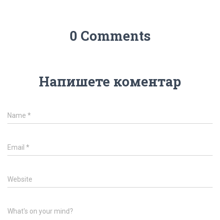
0 Comments
Напишете коментар
Name
*
Email
*
Website
What's on your mind?