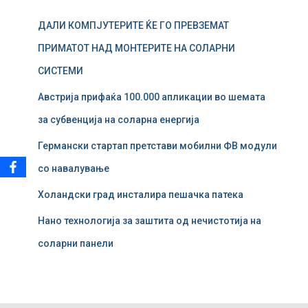
у
ДАЛИ КОМПЈУТЕРИТЕ ЌЕ ГО ПРЕВЗЕМАТ
в
а
ПРИМАТОТ НАД МОНТЕРИТЕ НА СОЛАРНИ
ј
СИСТЕМИ
з
а
Австрија прифаќа 100.000 апликации во шемата
:
за субвенција на соларна енергија
Германски стартап претстави мобилни ФВ модули
со навалување
Холандски град инсталира пешачка патека
Нано технологија за заштита од нечистотија на
соларни панели