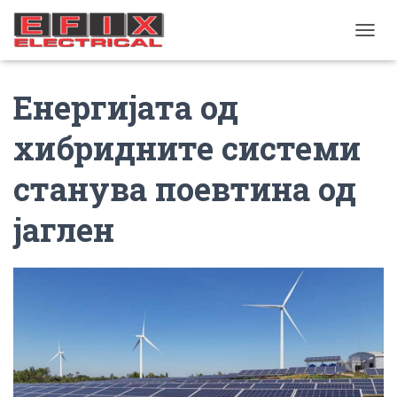
TOGGL
Енергијата од
хибридните системи
станува поевтина од
јаглен