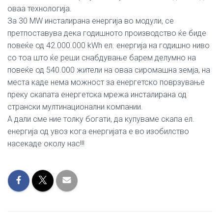
оваа технологија.
За 30 MW инсталирана енергија во модули, се
претпоставува дека годишното производство ќе биде
повеќе од 42.000.000 kWh ел. енергија на годишно ниво
со тоа што ќе реши снабдување барем делумно на
повеќе од 540.000 жители на оваа сиромашна земја, на
места каде нема можност за енергетско поврзување
преку скапата енергетска мрежа инсталирана од
странски мултинационални компании.
А дали сме ние толку богати, да купуваме скапа ел.
енергија од увоз кога енергијата е во изобилство
насекаде околу нас!!!