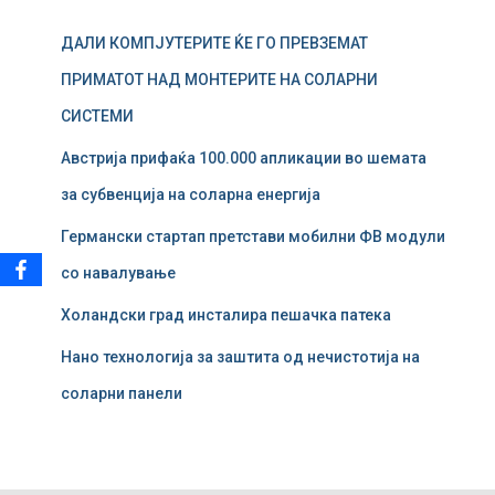
у
ДАЛИ КОМПЈУТЕРИТЕ ЌЕ ГО ПРЕВЗЕМАТ
в
а
ПРИМАТОТ НАД МОНТЕРИТЕ НА СОЛАРНИ
ј
СИСТЕМИ
з
а
Австрија прифаќа 100.000 апликации во шемата
:
за субвенција на соларна енергија
Германски стартап претстави мобилни ФВ модули
со навалување
Холандски град инсталира пешачка патека
Нано технологија за заштита од нечистотија на
соларни панели