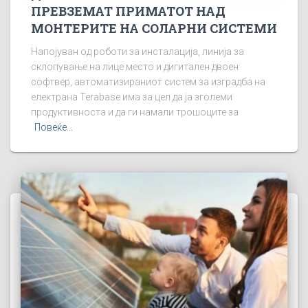
ПРЕВЗЕМАТ ПРИМАТОТ НАД
МОНТЕРИТЕ НА СОЛАРНИ СИСТЕМИ
Напојуван од роботи за инсталација, линија за
склопување на лице место и дигитален двоен
софтвер, автоматизираниот систем за изградба на
електрана Terabase има за цел да ја зголеми
продуктивноста и да ги намали трошоците за
Повеќе...