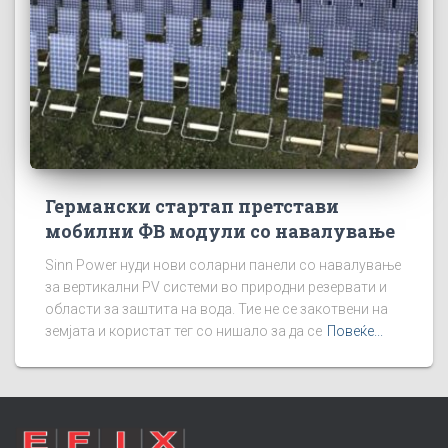
Германски стартап претстави
мобилни ФВ модули со навалување
Sinn Power нуди нови соларни панели со навалување
за вертикални PV системи во природни резервати и
области за заштита на вода. Тие не се закотвени на
земјата и користат тег со нишало за да се
Повеќе...