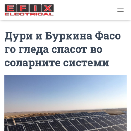
TOGGL
Дури и Буркина Фасо
го гледа спасот во
соларните системи