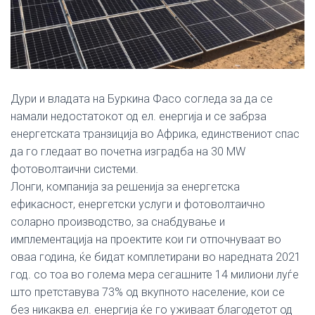
Дури и владата на Буркина Фасо согледа за да се
намали недостатокот од ел. енергија и се забрза
енергетската транзиција во Африка, единствениот спас
да го гледаат во почетна изградба на 30 MW
фотоволтаични системи.
Лонги, компанија за решенија за енергетска
ефикасност, енергетски услуги и фотоволтаично
соларно производство, за снабдување и
имплементација на проектите кои ги отпочнуваат во
оваа година, ќе бидат комплетирани во наредната 2021
год. со тоа во голема мера сегашните 14 милиони луѓе
што претставува 73% од вкупното население, кои се
без никаква ел. енергија ќе го уживаат благодетот од