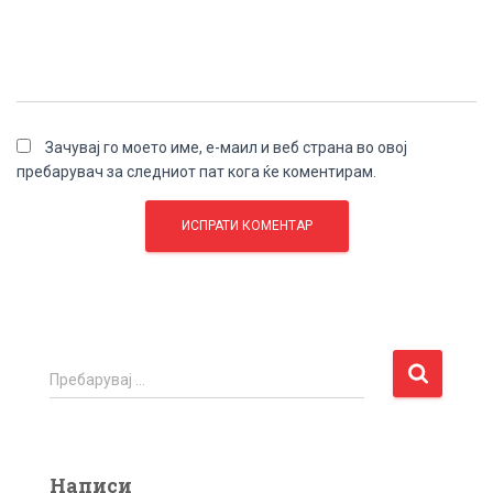
Зачувај го моето име, е-маил и веб страна во овој
пребарувач за следниот пат кога ќе коментирам.
П
Пребарувај …
р
е
б
а
Написи
р