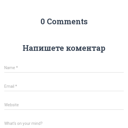
0 Comments
Напишете коментар
Name
*
Email
*
Website
What's on your mind?