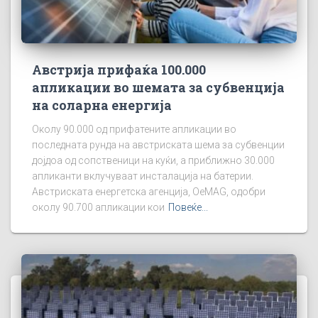
Австрија прифаќа 100.000
апликации во шемата за субвенција
на соларна енергија
Околу 90.000 од прифатените апликации во
последната рунда на австриската шема за субвенции
дојдоа од сопственици на куќи, а приближно 30.000
апликанти вклучуваат инсталација на батерии.
Австриската енергетска агенција, OeMAG, одобри
околу 90.700 апликации кои
Повеќе...