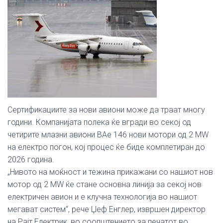
Сертификациите за нови авиони може да траат многу
години. Компанијата полека ќе вгради во секој од
четирите млазни авиони BAe 146 нови мотори од 2 MW
на електро погон, кој процес ќе биде комплетиран до
2026 година.
„Нивото на моќност и тежина прикажани со нашиот нов
мотор од 2 MW ќе стане основна линија за секој нов
електричен авион и е клучна технологија во нашиот
мегават систем“, рече Џеф Енглер, извршен директор
на Рајт Електрик, во соопштението за печатот во