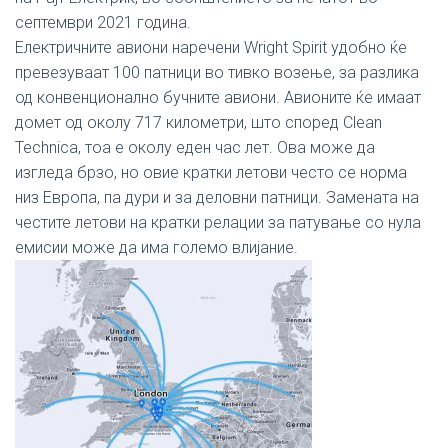
септември 2021 година.
Електричните авиони наречени Wright Spirit удобно ќе
превезуваат 100 патници во тивко возење, за разлика
од конвенционално бучните авиони. Авионите ќе имаат
домет од околу 717 километри, што според Clean
Technica, тоа е околу еден час лет. Ова може да
изгледа брзо, но овие кратки летови често се норма
низ Европа, па дури и за деловни патници. Замената на
честите летови на кратки релации за патување со нула
емисии може да има големо влијание.