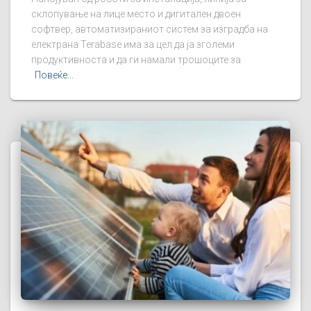
склопување на лице место и дигитален двоен
софтвер, автоматизираниот систем за изградба на
електрана Terabase има за цел да ја зголеми
продуктивноста и да ги намали трошоците за
Повеќе...