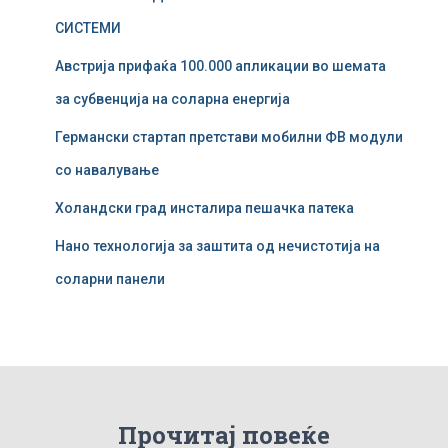
ј
СИСТЕМИ
з
а
Австрија прифаќа 100.000 апликации во шемата
:
за субвенција на соларна енергија
Германски стартап претстави мобилни ФВ модули
со навалување
Холандски град инсталира пешачка патека
Нано технологија за заштита од нечистотија на
соларни панели
Прочитај повеќе