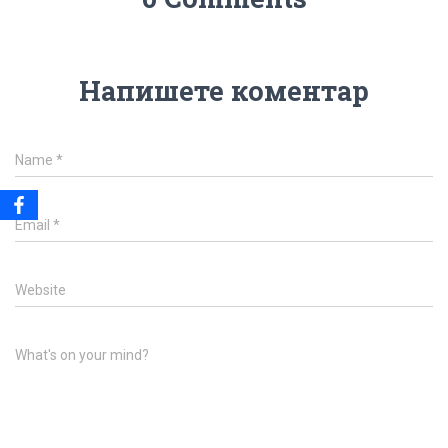
Напишете коментар
Name
*
Email
*
Website
What's on your mind?