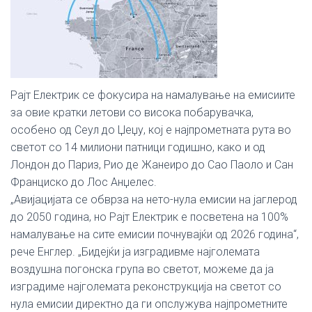
Рајт Електрик се фокусира на намалување на емисиите
за овие кратки летови со висока побарувачка,
особено од Сеул до Џеџу, кој е најпрометната рута во
светот со 14 милиони патници годишно, како и од
Лондон до Париз, Рио де Жанеиро до Сао Паоло и Сан
Франциско до Лос Анџелес.
„Авијацијата се обврза на нето-нула емисии на јаглерод
до 2050 година, но Рајт Електрик е посветена на 100%
намалување на сите емисии почнувајќи од 2026 година“,
рече Енглер. „Бидејќи ја изградивме најголемата
воздушна погонска група во светот, можеме да ја
изградиме најголемата реконструкција на светот со
нула емисии директно да ги опслужува најпрометните