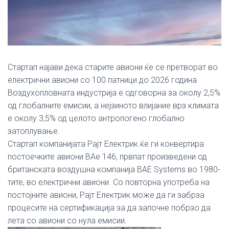
Стартап најави дека старите авиони ќе се претворат во
електрични авиони со 100 патници до 2026 година
Воздухопловната индустрија е одговорна за околу 2,5%
од глобалните емисии, а нејзиното влијание врз климата
е околу 3,5% од целото антропогено глобално
затоплување.
Стартап компанијата Рајт Електрик ќе ги конвертира
постоечките авиони BAe 146, првпат произведени од
британската воздушна компанија BAE Systems во 1980-
тите, во електрични авиони. Со повторна употреба на
постојните авиони, Рајт Електрик може да ги забрза
процесите на сертификација за да започне побрзо да
лета со авиони со нула емисии.