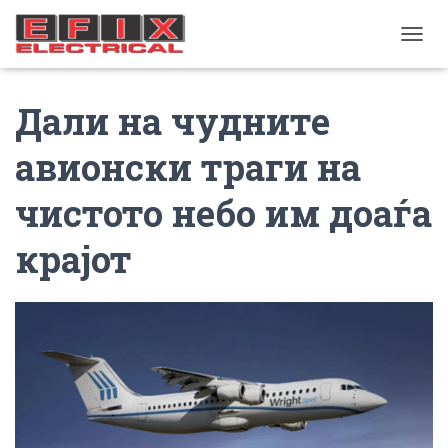
TOGGL
Дали на чудните
авионски траги на
чистото небо им доаѓа
крајот