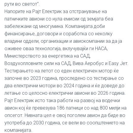
рути во светот“.
Напорите на Рајт Електрик за отстранување на
патничките авиони со нула емисии од земјата беа
забележани од многумина. Компанијата доби
финансирање, договори и соработка со неколку
владини оддели, организации и авиокомпании за да ја
оживее оваа технологија, вклучувајќи ги НАСА,
Министерството за енергетика на САД,
Воздухопловните сили на САД, Вива Аеробус и Еаsy Јет.
Тестирањето на летот со еден електричен мотор ќе
започне во 2023 година, проследено со тестирање со
два електрични мотори во 2024 година и ќе доведе до
летање со целосно електрични авиони во 2026 година.
Рајт Електрик исто така работи на развој на водечки
авион кој ќе превезува 186 патници со над 800 милји на
опсегот. Нивната цел е овој поголем авион да биде во
употреба до 2030 година, се вели во соопштението на
компанијата.