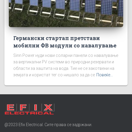
Германски стартап претстави
мобилни ФВ модули со навалување
Sinn Power нуди нови соларни панели со навалување
за вертикални PV системи во природни резервати и
области за заштита на вода. Тие не се закотвени на
земјата и користат тег со нишало за да се
Повеќе...
@2023 Efix Electrical. Сите права се задржани.