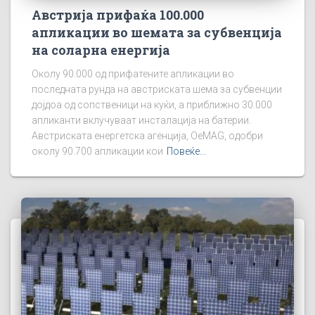
Австрија прифаќа 100.000
апликации во шемата за субвенција
на соларна енергија
Околу 90.000 од прифатените апликации во
последната рунда на австриската шема за субвенции
дојдоа од сопственици на куќи, а приближно 30.000
апликанти вклучуваат инсталација на батерии.
Австриската енергетска агенција, OeMAG, одобри
околу 90.700 апликации кои
Повеќе...