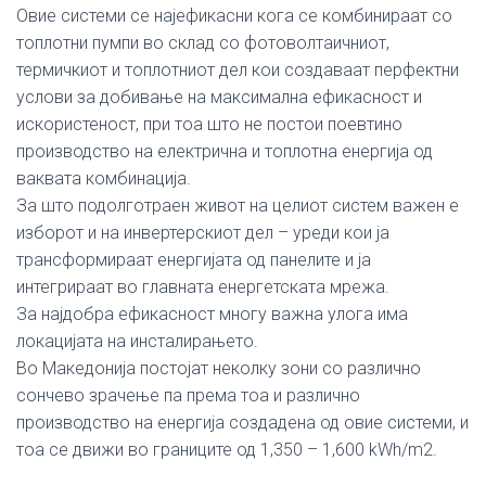
Овие системи се најефикасни кога се комбинираат со
топлотни пумпи во склад со фотоволтаичниот,
термичкиот и топлотниот дел кои создаваат перфектни
услови за добивање на максимална ефикасност и
искористеност, при тоа што не постои поевтино
производство на електрична и топлотна енергија од
ваквата комбинација.
За што подолготраен живот на целиот систем важен е
изборот и на инвертерскиот дел – уреди кои ја
трансформираат енергијата од панелите и ја
интегрираат во главната енергетската мрежа.
За најдобра ефикасност многу важна улога има
локацијата на инсталирањето.
Во Македонија постојат неколку зони со различно
сончево зрачење па према тоа и различно
производство на енергија создадена од овие системи, и
тоа се движи во границите од 1,350 – 1,600 kWh/m2.