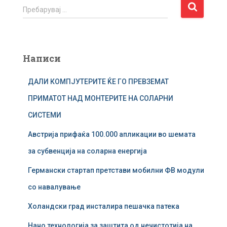
П
Пребарувај …
р
е
б
а
Написи
р
у
ДАЛИ КОМПЈУТЕРИТЕ ЌЕ ГО ПРЕВЗЕМАТ
в
а
ПРИМАТОТ НАД МОНТЕРИТЕ НА СОЛАРНИ
ј
СИСТЕМИ
з
а
Австрија прифаќа 100.000 апликации во шемата
:
за субвенција на соларна енергија
Германски стартап претстави мобилни ФВ модули
со навалување
Холандски град инсталира пешачка патека
Нано технологија за заштита од нечистотија на