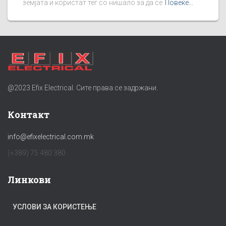
земјата и користат тег со нишало за да се
Повеќе...
@2023 Efix Electrical. Сите права се задржани.
Контакт
info@efixelectrical.com.mk
(+389) 75 480 380
Линкови
УСЛОВИ ЗА КОРИСТЕЊЕ