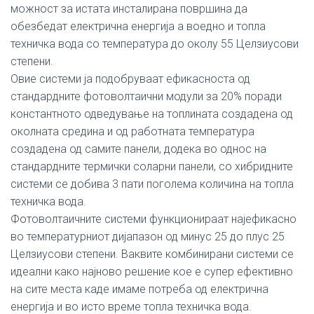
можност за истата инсталирана површина да
обезбедат електрична енергија а воедно и топла
техничка вода со температура до околу 55 Целзиусови
степени.
Овие системи ја подобруваат ефикасноста од
стандардните фотоволтаични модули за 20% поради
константното одведување на топлината создадена од
околната средина и од работната температура
создадена од самите панели, додека во однос на
стандардните термички соларни панели, со хибридните
системи се добива 3 пати поголема количина на топла
техничка вода.
Фотоволтаичните системи функционираат најефикасно
во температурниот дијапазон од минус 25 до плус 25
Целзиусови степени. Ваквите комбинирани системи се
идеални како најново решение кое е супер ефективно
на сите места каде имаме потреба од електрична
енергија и во исто време топла техничка вода.