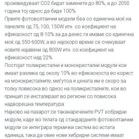
произведуваат СО2 бидат заменети до 80%, а до 2050
година тој однос да биде 100%.
Првите фотоволтаични модели беа со единечна моќ на
панелите од 75, 100, 150W итн. со коефициент на
ефикасност од 8-10% за да денес ги имаме со единечна
моќ од 550-600W, а во најскоро време се очекуваат
новите најавени од 800W итн. со коефициент на
ефикасност над 22%.
Постојат поликристални и монокристални модули кои
имаат разлика од околу 10% во ефикасноста во корист
на монокристалните, меѓутоа и цената им е скоро за
толку повисока во однос на поликристалните, кои во
принцип се инсталираат во региони со повисока
надворешна температура.
Најново на пазарот се таканаречените PVT хобридни
модули, каде во телата од стандардните фотоволтаични
модули се интегрира термички систем во истата
единица, така да овие нови хибридни системи имаат