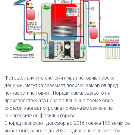
Фотоволтаичните системи имаат историја повеќе
децении, меѓутоа заземаат посилен замав од пред
петнаесетина години. Поради намалувањето на
производствената цена во денешно време овие
системи наоѓаат огромна примена во замена на
енергенсите од фосилни горива.
Според парискиот договор во 2016 година 196 земји се
имаат обврзано за до 2030 година енергенсите кои