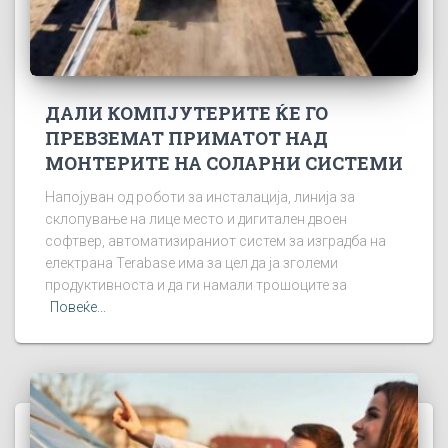
ДАЛИ КОМПЈУТЕРИТЕ ЌЕ ГО
ПРЕВЗЕМАТ ПРИМАТОТ НАД
МОНТЕРИТЕ НА СОЛАРНИ СИСТЕМИ
Напојуван од роботи за инсталација, линија за
склопување на лице место и дигитален двоен
софтвер, автоматизираниот систем за изградба на
електрана Terabase има за цел да ја зголеми
продуктивноста и да ги намали трошоците за
Повеќе...