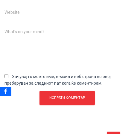
Website
What's on your mind?
Зачувај го моето име, е-маил и веб страна во овој
пребарувач за следниот пат кога ќе коментирам.