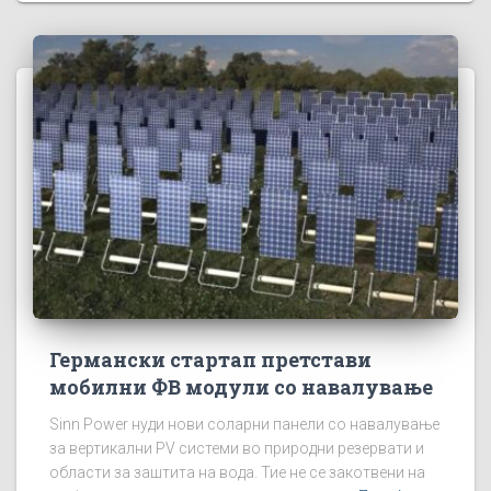
Германски стартап претстави
мобилни ФВ модули со навалување
Sinn Power нуди нови соларни панели со навалување
за вертикални PV системи во природни резервати и
области за заштита на вода. Тие не се закотвени на