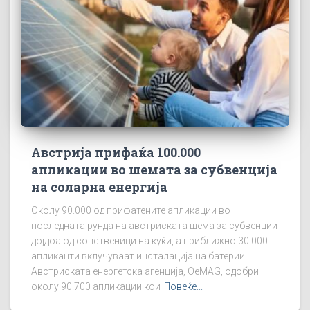
Австрија прифаќа 100.000
апликации во шемата за субвенција
на соларна енергија
Околу 90.000 од прифатените апликации во
последната рунда на австриската шема за субвенции
дојдоа од сопственици на куќи, а приближно 30.000
апликанти вклучуваат инсталација на батерии.
Австриската енергетска агенција, OeMAG, одобри
околу 90.700 апликации кои
Повеќе...