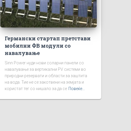
Германски стартап претстави
мобилни ФВ модули со
навалување
Sinn Power нуди нови соларни панели со
навалување за вертикални PV системи во
природни резервати и области за заштита
на вода. Тие не се закотвени на земјата и
користат тег со нишало за да се
Повеќе...