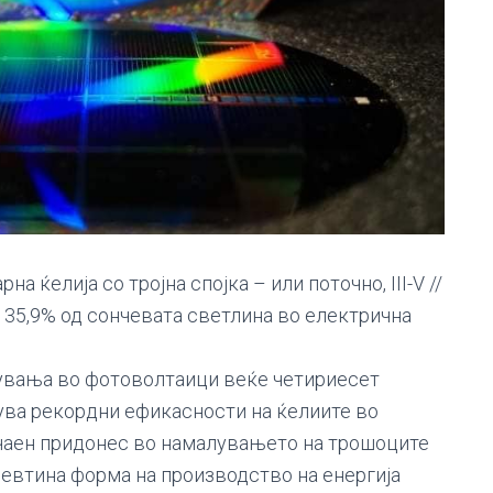
а ќелија со тројна спојка – или поточно, III-V //
а 35,9% од сончевата светлина во електрична
жувања во фотоволтаици веќе четириесет
ува рекордни ефикасности на ќелиите во
ачаен придонес во намалувањето на трошоците
ајевтина форма на производство на енергија