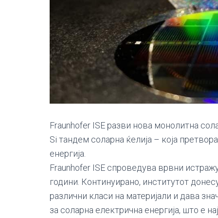
Fraunhofer ISE разви нова монолитна соларн
Si тандем соларна ќелија – која претвор
енергија.
Fraunhofer ISE спроведува врвни истра
години. Континуирано, институтот донес
различни класи на материјали и дава зн
за соларна електрична енергија, што е н