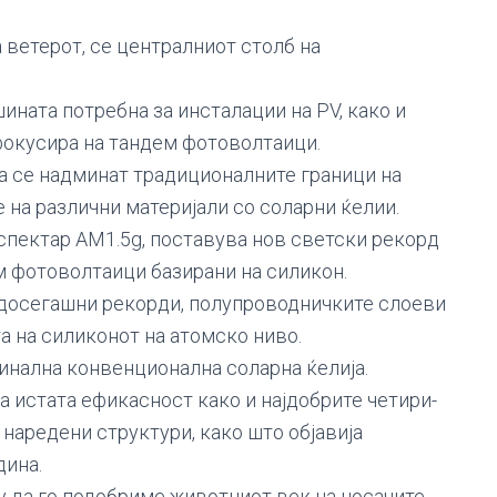
 ветерот, се централниот столб на
ината потребна за инсталации на PV, како и
е фокусира на тандем фотоволтаици.
а се надминат традиционалните граници на
на различни материјали со соларни ќелии.
спектар AM1.5g, поставува нов светски рекорд
м фотоволтаици базирани на силикон.
те досегашни рекорди, полупроводничките слоеви
та на силиконот на атомско ниво.
инална конвенционална соларна ќелија.
а истата ефикасност како и најдобрите четири-
наредени структури, како што објавија
дина.
у да го подобриме животниот век на носачите