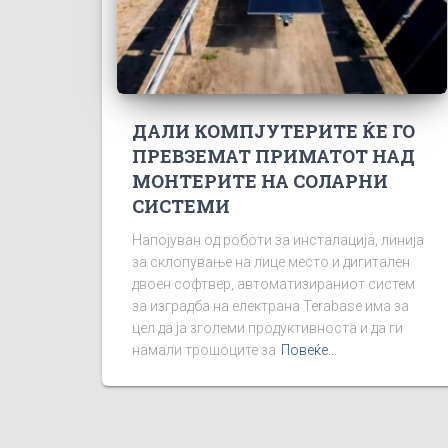
ДАЛИ КОМПЈУТЕРИТЕ ЌЕ ГО
ПРЕВЗЕМАТ ПРИМАТОТ НАД
МОНТЕРИТЕ НА СОЛАРНИ
СИСТЕМИ
Напојуван од роботи за инсталација, линија
за склопување на лице место и дигитален
двоен софтвер, автоматизираниот систем
за изградба на електрана Terabase има за
цел да ја зголеми продуктивноста и да ги
намали трошоците за
Повеќе...