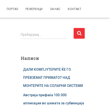
ПОРТАЛ
РЕФЕРЕНЦИ
ЗА НАС
КОНТАКТ
П
Пребарувај …
р
е
б
а
Написи
р
у
ДАЛИ КОМПЈУТЕРИТЕ ЌЕ ГО
в
а
ПРЕВЗЕМАТ ПРИМАТОТ НАД
ј
МОНТЕРИТЕ НА СОЛАРНИ СИСТЕМИ
з
а
Австрија прифаќа 100.000
:
апликации во шемата за субвенција