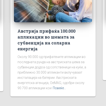
Австрија прифаќа 100.000
апликации во шемата за
субвенција на соларна
енергија
Околу 90.000 од прифатените апликации во
последната рунда на австриската шема за
субвенции дојдоа од сопственици на куќи, а
приближно 30.000 апликанти вклучуваат
инсталација на батерии. Австриската
енергетска агенција, OeMAG, одобри околу
90.700 апликации кои
Повеќе...