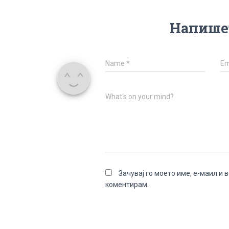
Напише
Name
*
Em
What's on your mind?
Зачувај го моето име, е-маил и 
коментирам.