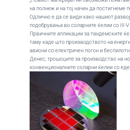
на полнеж и на тој начин да постигнеме п
Одлично е да се види како нашиот разво
подобрувања во соларните ќелии со III-V /
Првичните апликации за тандемските ќели
таму каде што производството на енергиј
авиони со електричен погон и беспилотн
Денес, трошоците за производство на но
конвенционалните соларни ќелии со еден