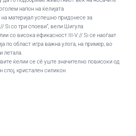
оголем напон на ќелијата.
ј на материјал успешно придонесе за
/ Si со три споеви“, вели Шигула.
и со висока ефикасност III-V // Si се наоѓаат
а по област игра важна улога, на пример, во
и летала.
вите ќелии се сè уште значително повисоки од
 спој, кристален силикон.