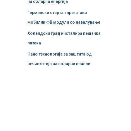
на соларна енергија
Германски стартап претстави
мобилни ФВ модули со навалување
Холандски град инсталира пешачка
патека
Нано технологија за заштита од
нечистотија на соларни панели