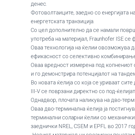
денес.
Фотоволтаиците, заедно со енергијата на
енергетската транзиција.
Со цел дополнително да се намали површ
употреба на материјал, Fraunhofer ISE с
Оваа технологија на ќелии овозможува д
ефикасност со селективно комбинирање 
Оваа вредност измерена под копнениот 
и го демонстрира потенцијалот на танде
Во новата ќелија со која се уриваат си
III-V се поврзани директно со под-ќелија
Однадвор, плочата наликува на дво-терм
Оваа дво-терминална ќелија ја постигнув
терминални соларни ќелии со механички 
заеднички NREL, CSEM и EPFL во 2017 го
„Новиот материјал ни овозможи понатам